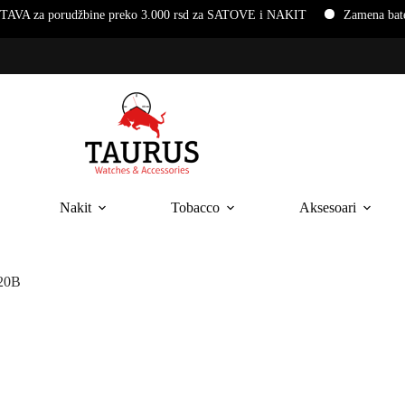
udžbine preko 3.000 rsd za SATOVE i NAKIT
Zamena baterija i nar
Nakit
Tobacco
Aksesoari
 20B