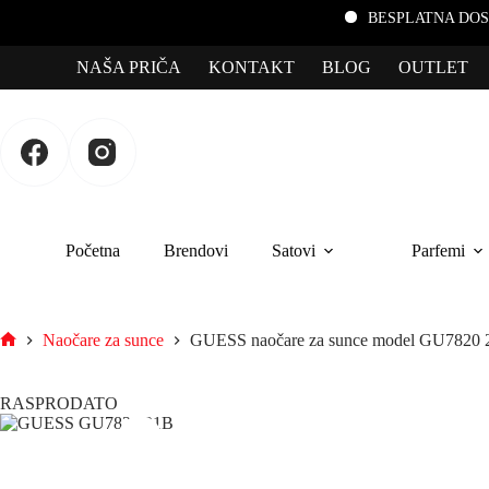
BESPLATNA DOSTAVA za por
NAŠA PRIČA
KONTAKT
BLOG
OUTLET
Početna
Brendovi
Satovi
Parfemi
Naočare za sunce
GUESS naočare za sunce model GU7820
RASPRODATO