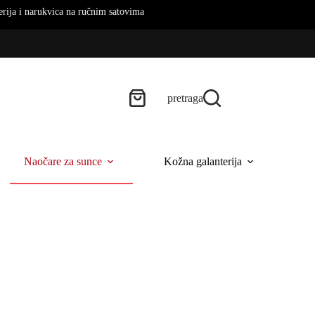
ukvica na ručnim satovima
pretraga
Naočare za sunce
Kožna galanterija
B