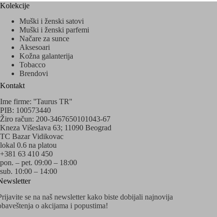
Kolekcije
Muški i ženski satovi
Muški i ženski parfemi
Načare za sunce
Aksesoari
Kožna galanterija
Tobacco
Brendovi
Kontakt
Ime firme: ''Taurus TR''
PIB: 100573440
Žiro račun: 200-3467650101043-67
Kneza Višeslava 63; 11090 Beograd
TC Bazar Vidikovac
lokal 0.6 na platou
+381 63 410 450
pon. – pet. 09:00 – 18:00
sub. 10:00 – 14:00
Newsletter
Prijavite se na naš newsletter kako biste dobijali najnovija
obaveštenja o akcijama i popustima!