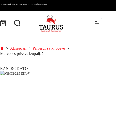
 narukvica na ručnim satovima
Aksesoari
Privesci za ključeve
Mercedes privezak/upaljač
RASPRODATO