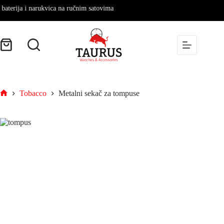
terija i narukvica na ručnim satovima
Tobacco
Metalni sekač za tompuse