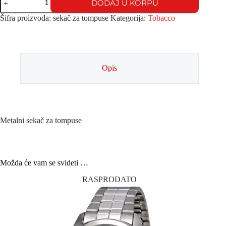
DODAJ U KORPU
Šifra proizvoda:
sekač za tompuse
Kategorija:
Tobacco
Opis
Metalni sekač za tompuse
Možda će vam se svideti …
RASPRODATO