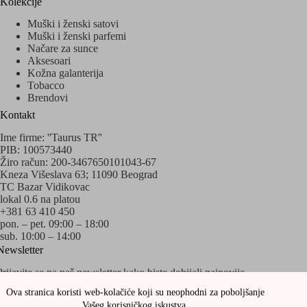
Kolekcije
Muški i ženski satovi
Muški i ženski parfemi
Načare za sunce
Aksesoari
Kožna galanterija
Tobacco
Brendovi
Kontakt
Ime firme: ''Taurus TR''
PIB: 100573440
Žiro račun: 200-3467650101043-67
Kneza Višeslava 63; 11090 Beograd
TC Bazar Vidikovac
lokal 0.6 na platou
+381 63 410 450
pon. – pet. 09:00 – 18:00
sub. 10:00 – 14:00
Newsletter
Prijavite se na naš newsletter kako biste dobijali najnovija
obaveštenja o akcijama i popustima!
Ova stranica koristi web-kolačiće koji su neophodni za poboljšanje
Vašeg korisničkog iskustva.