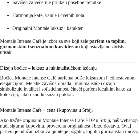
Savršen za večernje prilike i posebne trenutke
Harmonija kafe, vanile i cvetnih nota
Originalni Montale luksuz i karakter
Montale Intense Café je izbor za sve koji žele
parfem sa toplim,
gurmanskim i senzualnim karakterom
koji ostavlja neizbrisiv
utisak.
Dizajn bočice – luksuz u minimalističkom izdanju
Bočica Montale Intense Café parfema odiše luksuzom i jednostavnom
elegancijom. Metalik završna obrada i minimalistički dizajn
simbolizuju kvalitet i sofisticiranost, čineći parfem idealnim kako za
kolekciju, tako i kao luksuzan poklon.
Montale Intense Cafe – cena i kupovina u Srbiji
Ako tražite originalni Montale Intense Cafe EDP u Srbiji, naš webshop
nudi sigurnu kupovinu, proverenu originalnost i brzu dostavu. Ovaj
parfem je odličan izbor za ljubitelje bogatih, toplih i gurmanskih mirisa.