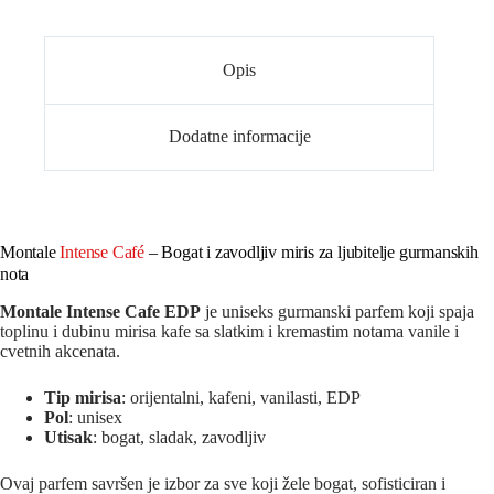
Opis
Dodatne informacije
Montale
Intense Café
– Bogat i zavodljiv miris za ljubitelje gurmanskih
nota
Montale Intense Cafe EDP
je uniseks gurmanski parfem koji spaja
toplinu i dubinu mirisa kafe sa slatkim i kremastim notama vanile i
cvetnih akcenata.
Tip mirisa
: orijentalni, kafeni, vanilasti, EDP
Pol
: unisex
Utisak
: bogat, sladak, zavodljiv
Ovaj parfem savršen je izbor za sve koji žele bogat, sofisticiran i