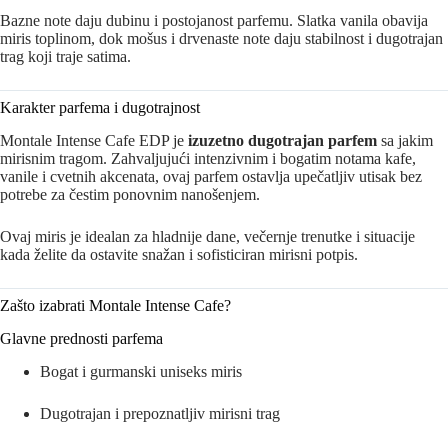
Bazne note daju dubinu i postojanost parfemu. Slatka vanila obavija
miris toplinom, dok mošus i drvenaste note daju stabilnost i dugotrajan
trag koji traje satima.
Karakter parfema i dugotrajnost
Montale Intense Cafe EDP je
izuzetno dugotrajan parfem
sa jakim
mirisnim tragom. Zahvaljujući intenzivnim i bogatim notama kafe,
vanile i cvetnih akcenata, ovaj parfem ostavlja upečatljiv utisak bez
potrebe za čestim ponovnim nanošenjem.
Ovaj miris je idealan za hladnije dane, večernje trenutke i situacije
kada želite da ostavite snažan i sofisticiran mirisni potpis.
Zašto izabrati Montale Intense Cafe?
Glavne prednosti parfema
Bogat i gurmanski uniseks miris
Dugotrajan i prepoznatljiv mirisni trag