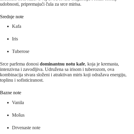
udobnosti, pripremajući čula za srce mirisa.
Srednje note
Kafa
Iris
Tuberose
Srce parfema donosi
dominantnu notu kafe
, koja je kremasta,
intenzivna i zavodljiva. Udružena sa irisom i tuberozom, ova
kombinacija stvara složeni i atraktivan miris koji odražava energiju,
toplinu i sofisticiranost.
Bazne note
Vanila
Mošus
Drvenaste note