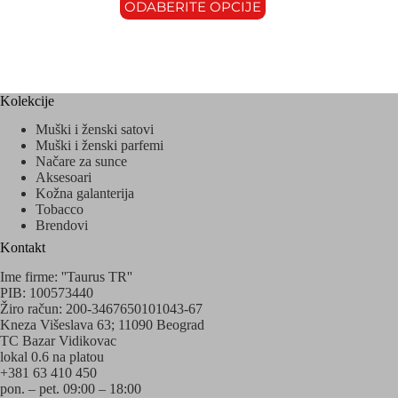
ODABERITE OPCIJE
Kolekcije
Muški i ženski satovi
Muški i ženski parfemi
Načare za sunce
Aksesoari
Kožna galanterija
Tobacco
Brendovi
Kontakt
Ime firme: ''Taurus TR''
PIB: 100573440
Žiro račun: 200-3467650101043-67
Kneza Višeslava 63; 11090 Beograd
TC Bazar Vidikovac
lokal 0.6 na platou
+381 63 410 450
pon. – pet. 09:00 – 18:00