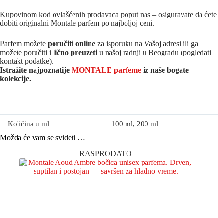
Kupovinom kod ovlašćenih prodavaca poput nas – osiguravate da ćete
dobiti originalni Montale parfem po najboljoj ceni.
Parfem možete
poručiti online
za isporuku na Vašoj adresi ili ga
možete poručiti i
lično preuzeti
u našoj radnji u Beogradu (pogledati
kontakt podatke).
Istražite najpoznatije
MONTALE parfeme
iz naše bogate
kolekcije.
Količina u ml
100 ml, 200 ml
Možda će vam se svideti …
RASPRODATO