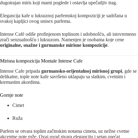
dugotrajan miris koji mami poglede i ostavlja upečatljiv trag.
Elegancija kafe u luksuznoj parfemskoj kompoziciji je sadržana u
svakoj kapljici ovog unisex parfema.
Intense Café odiše profinjenom toplinom i udobnošću, ali istovremeno
zrači senzualnošću i luksuzom. Namenjen je osobama koje cene
originalne, snažne i gurmanske mirisne kompozicije
.
Mirisna kompozicija Montale Intense Cafe
Intense Cafe pripada
gurmansko‑orijentalnoj mirisnoj grupi
, gde se
delikatne, tople note kafe savršeno uklapaju sa slatkim, cvetnim i
kremastim akordima.
Gornje note
Cimet
Ruža
Parfem se otvara toplim začinskim notama cimeta, uz nežne cvetne
akcentne note ruže. Ovaj uvod stvara eleganciju i setan osećaj