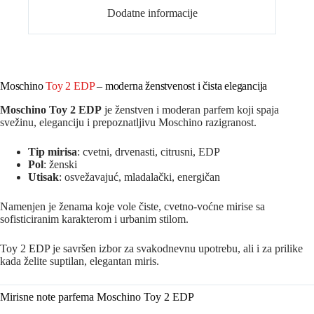
Dodatne informacije
Moschino
Toy 2 EDP
– moderna ženstvenost i čista elegancija
Moschino Toy 2 EDP
je ženstven i moderan parfem koji spaja
svežinu, eleganciju i prepoznatljivu Moschino razigranost.
Tip mirisa
: cvetni, drvenasti, citrusni, EDP
Pol
: ženski
Utisak
: osvežavajuć, mladalački, energičan
Namenjen je ženama koje vole čiste, cvetno-voćne mirise sa
sofisticiranim karakterom i urbanim stilom.
Toy 2 EDP je savršen izbor za svakodnevnu upotrebu, ali i za prilike
kada želite suptilan, elegantan miris.
Mirisne note parfema Moschino Toy 2 EDP