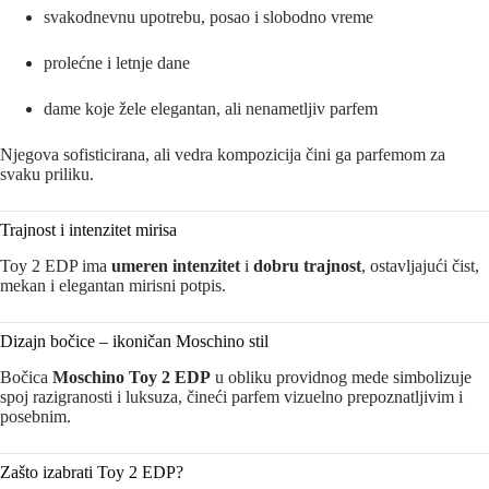
svakodnevnu upotrebu, posao i slobodno vreme
prolećne i letnje dane
dame koje žele elegantan, ali nenametljiv parfem
Njegova sofisticirana, ali vedra kompozicija čini ga parfemom za
svaku priliku.
Trajnost i intenzitet mirisa
Toy 2 EDP ima
umeren intenzitet
i
dobru trajnost
, ostavljajući čist,
mekan i elegantan mirisni potpis.
Dizajn bočice – ikoničan Moschino stil
Bočica
Moschino Toy 2 EDP
u obliku providnog mede simbolizuje
spoj razigranosti i luksuza, čineći parfem vizuelno prepoznatljivim i
posebnim.
Zašto izabrati Toy 2 EDP?