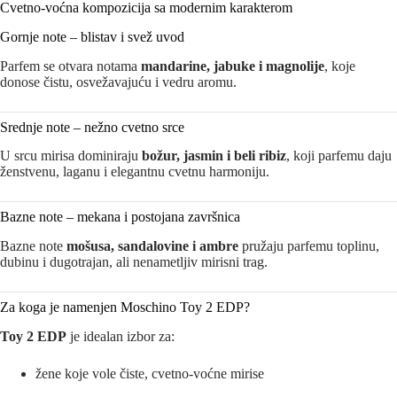
Cvetno-voćna kompozicija sa modernim karakterom
Gornje note – blistav i svež uvod
Parfem se otvara notama
mandarine, jabuke i magnolije
, koje
donose čistu, osvežavajuću i vedru aromu.
Srednje note – nežno cvetno srce
U srcu mirisa dominiraju
božur, jasmin i beli ribiz
, koji parfemu daju
ženstvenu, laganu i elegantnu cvetnu harmoniju.
Bazne note – mekana i postojana završnica
Bazne note
mošusa, sandalovine i ambre
pružaju parfemu toplinu,
dubinu i dugotrajan, ali nenametljiv mirisni trag.
Za koga je namenjen Moschino Toy 2 EDP?
Toy 2 EDP
je idealan izbor za:
žene koje vole čiste, cvetno-voćne mirise