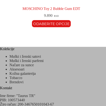
MOSCHINO Toy 2 Bubble Gum EDT
9.890
RSD
ODABERITE OPCIJE
Kolekcije
Muški i ženski satovi
Muški i ženski parfemi
Načare za sunce
Aksesoari
Kožna galanterija
Tobacco
Brendovi
Kontakt
Ime firme: ''Taurus TR''
PIB: 100573440
Žiro račun: 200-3467650101043-67