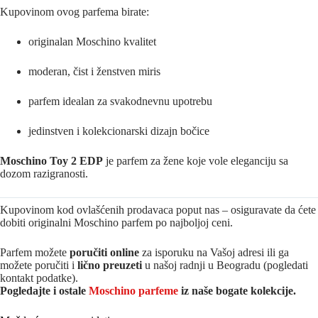
Kupovinom ovog parfema birate:
originalan Moschino kvalitet
moderan, čist i ženstven miris
parfem idealan za svakodnevnu upotrebu
jedinstven i kolekcionarski dizajn bočice
Moschino Toy 2 EDP
je parfem za žene koje vole eleganciju sa
dozom razigranosti.
Kupovinom kod ovlašćenih prodavaca poput nas – osiguravate da ćete
dobiti originalni Moschino parfem po najboljoj ceni.
Parfem možete
poručiti online
za isporuku na Vašoj adresi ili ga
možete poručiti i
lično preuzeti
u našoj radnji u Beogradu (pogledati
kontakt podatke).
Pogledajte i ostale
Moschino parfeme
iz naše bogate kolekcije.