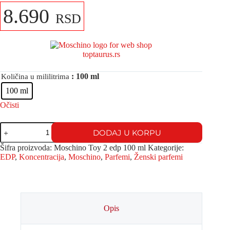
8.690
RSD
: 100 ml
Količina u mililitrima
100 ml
Očisti
DODAJ U KORPU
Šifra proizvoda:
Moschino Toy 2 edp 100 ml
Kategorije:
EDP
,
Koncentracija
,
Moschino
,
Parfemi
,
Ženski parfemi
Opis