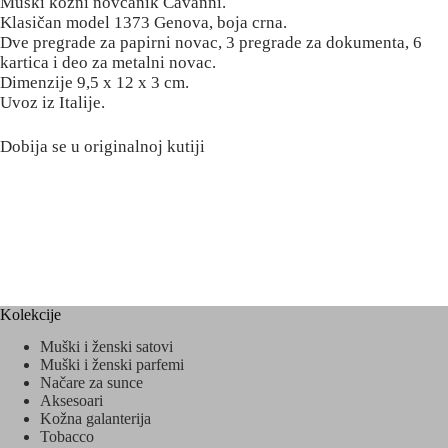
Muški kožni novčanik Cavanni.
Klasičan model 1373 Genova, boja crna.
Dve pregrade za papirni novac, 3 pregrade za dokumenta, 6
kartica i deo za metalni novac.
Dimenzije 9,5 x 12 x 3 cm.
Uvoz iz Italije.
Dobija se u originalnoj kutiji
Kolekcije
Muški i ženski satovi
Muški i ženski parfemi
Načare za sunce
Aksesoari
Kožna galanterija
Tobacco