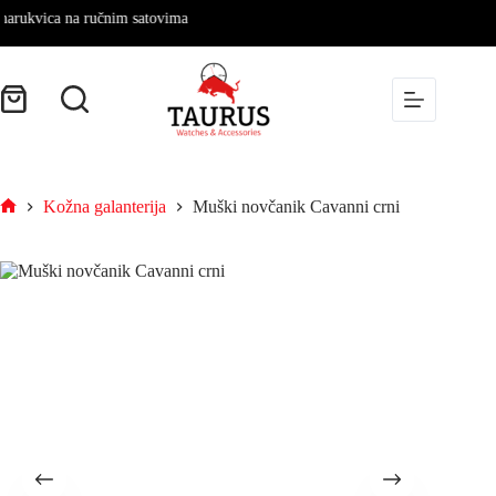
arukvica na ručnim satovima
Kožna galanterija
Muški novčanik Cavanni crni