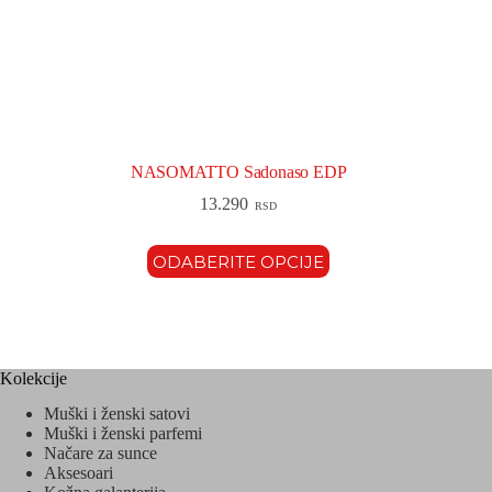
NASOMATTO Sadonaso EDP
13.290
RSD
ODABERITE OPCIJE
Kolekcije
Muški i ženski satovi
Muški i ženski parfemi
Načare za sunce
Aksesoari