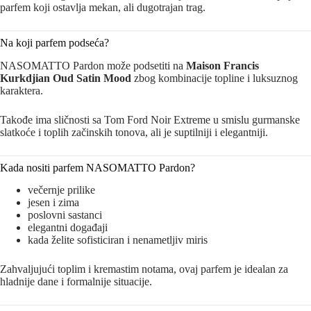
parfem koji ostavlja mekan, ali dugotrajan trag.
Na koji parfem podseća?
NASOMATTO Pardon može podsetiti na
Maison Francis
Kurkdjian Oud Satin Mood
zbog kombinacije topline i luksuznog
karaktera.
Takođe ima sličnosti sa Tom Ford Noir Extreme u smislu gurmanske
slatkoće i toplih začinskih tonova, ali je suptilniji i elegantniji.
Kada nositi parfem NASOMATTO Pardon?
večernje prilike
jesen i zima
poslovni sastanci
elegantni događaji
kada želite sofisticiran i nenametljiv miris
Zahvaljujući toplim i kremastim notama, ovaj parfem je idealan za
hladnije dane i formalnije situacije.