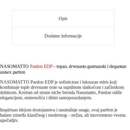
Opis
Dodatne informacije
NASOMATTO
Pardon EDP
– topao, drvenasto-gurmanski i elegantan
unisex parfem
NASOMATTO Pardon EDP je sofisticiran i luksuzan miris koji
kombinuje tople drvenaste note sa suptilnom slatkoćom i začinskom
dubinom. Kreiran od strane niche brenda Nasomatto, Pardon odiše
elegancijom, smirenošću i tihim samopouzdanjem.
Inspirisan idejom dostojanstva i unutrašnje snage, ovaj parfem je
balans između klasičnog i modernog – nežan, ali istovremeno veoma
upečatljiv.