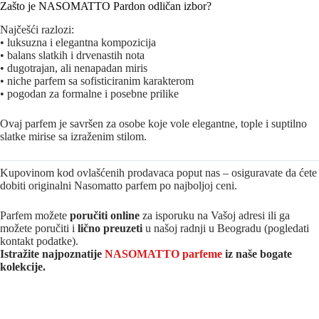
Zašto je NASOMATTO Pardon odličan izbor?
Najčešći razlozi:
• luksuzna i elegantna kompozicija
• balans slatkih i drvenastih nota
• dugotrajan, ali nenapadan miris
• niche parfem sa sofisticiranim karakterom
• pogodan za formalne i posebne prilike
Ovaj parfem je savršen za osobe koje vole elegantne, tople i suptilno
slatke mirise sa izraženim stilom.
Kupovinom kod ovlašćenih prodavaca poput nas – osiguravate da ćete
dobiti originalni Nasomatto parfem po najboljoj ceni.
Parfem možete
poručiti online
za isporuku na Vašoj adresi ili ga
možete poručiti i
lično preuzeti
u našoj radnji u Beogradu (pogledati
kontakt podatke).
Istražite najpoznatije
NASOMATTO parfeme
iz naše bogate
kolekcije.