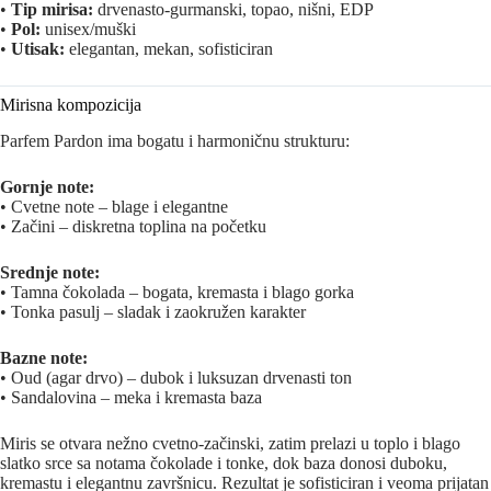
•
Tip mirisa:
drvenasto-gurmanski, topao, nišni, EDP
•
Pol:
unisex/muški
•
Utisak:
elegantan, mekan, sofisticiran
Mirisna kompozicija
Parfem Pardon ima bogatu i harmoničnu strukturu:
Gornje note:
• Cvetne note – blage i elegantne
• Začini – diskretna toplina na početku
Srednje note:
• Tamna čokolada – bogata, kremasta i blago gorka
• Tonka pasulj – sladak i zaokružen karakter
Bazne note:
• Oud (agar drvo) – dubok i luksuzan drvenasti ton
• Sandalovina – meka i kremasta baza
Miris se otvara nežno cvetno-začinski, zatim prelazi u toplo i blago
slatko srce sa notama čokolade i tonke, dok baza donosi duboku,
kremastu i elegantnu završnicu. Rezultat je sofisticiran i veoma prijatan