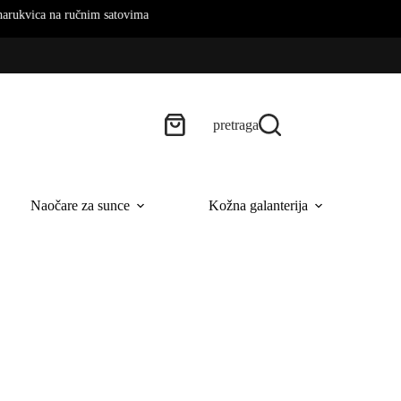
 na ručnim satovima
pretraga
Naočare za sunce
Kožna galanterija
B