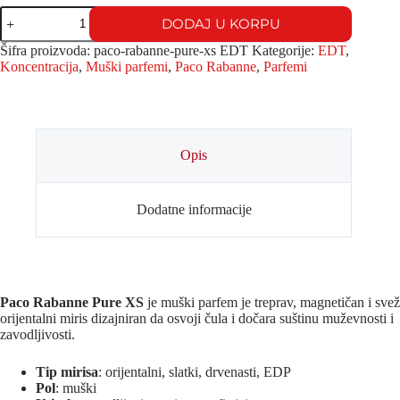
DODAJ U KORPU
Šifra proizvoda:
paco-rabanne-pure-xs EDT
Kategorije:
EDT
,
Koncentracija
,
Muški parfemi
,
Paco Rabanne
,
Parfemi
Opis
Dodatne informacije
Paco Rabanne
Pure XS
je muški parfem je treprav, magnetičan i svež
orijentalni miris dizajniran da osvoji čula i dočara suštinu muževnosti i
zavodljivosti.
Tip mirisa
: orijentalni, slatki, drvenasti, EDP
Pol
: muški