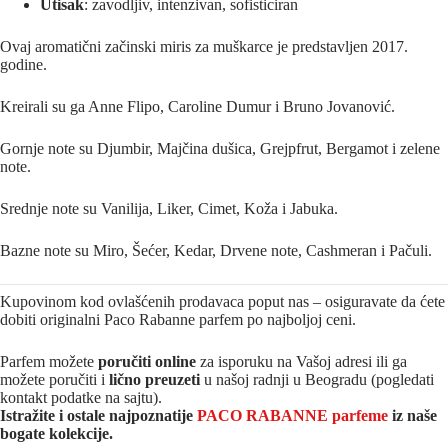
Utisak
: zavodljiv, intenzivan, sofisticiran
Ovaj aromatični začinski miris za muškarce je predstavljen 2017.
godine.
Kreirali su ga Anne Flipo, Caroline Dumur i Bruno Jovanović.
Gornje note su Djumbir, Majčina dušica, Grejpfrut, Bergamot i zelene
note.
Srednje note su Vanilija, Liker, Cimet, Koža i Jabuka.
Bazne note su Miro, Šećer, Kedar, Drvene note, Cashmeran i Pačuli.
Kupovinom kod ovlašćenih prodavaca poput nas – osiguravate da ćete
dobiti originalni Paco Rabanne parfem po najboljoj ceni.
Parfem možete
poručiti online
za isporuku na Vašoj adresi ili ga
možete poručiti i
lično preuzeti
u našoj radnji u Beogradu (pogledati
kontakt podatke na sajtu).
Istražite i ostale najpoznatije
PACO RABANNE parfeme
iz naše
bogate kolekcije.