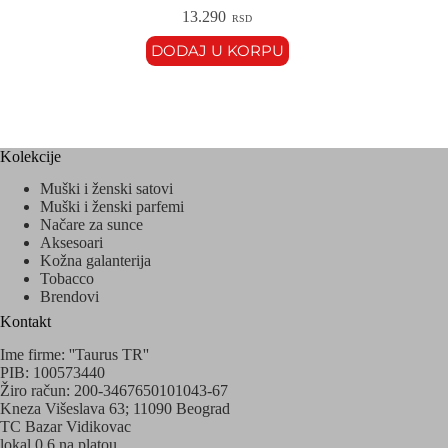
13.290
RSD
DODAJ U KORPU
Kolekcije
Muški i ženski satovi
Muški i ženski parfemi
Načare za sunce
Aksesoari
Kožna galanterija
Tobacco
Brendovi
Kontakt
Ime firme: ''Taurus TR''
PIB: 100573440
Žiro račun: 200-3467650101043-67
Kneza Višeslava 63; 11090 Beograd
TC Bazar Vidikovac
lokal 0.6 na platou