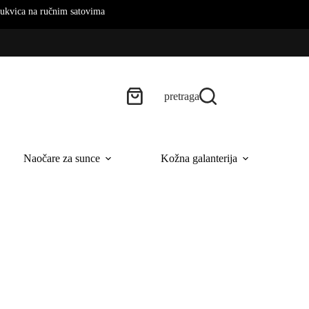
vima
pretraga
Naočare za sunce
Kožna galanterija
B