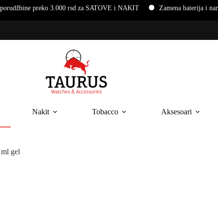
 rsd za SATOVE i NAKIT
Zamena baterija i narukvica na ručnim sato
Nakit
Tobacco
Aksesoari
ml gel