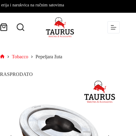
a i narukvica na ručnim satovima
Tobacco
Pepeljara žuta
RASPRODATO