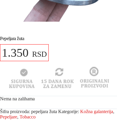
Pepeljara žuta
1.350
RSD
Nema na zalihama
Šifra proizvoda:
pepeljara žuta
Kategorije:
Kožna galanterija
,
Pepeljare
,
Tobacco