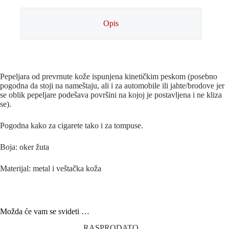
Opis
Pepeljara od prevrnute kože ispunjena kinetičkim peskom (posebno
pogodna da stoji na nameštaju, ali i za automobile ili jahte/brodove jer
se oblik pepeljare podešava površini na kojoj je postavljena i ne kliza
se).
Pogodna kako za cigarete tako i za tompuse.
Boja: oker žuta
Materijal: metal i veštačka koža
Možda će vam se svideti …
RASPRODATO