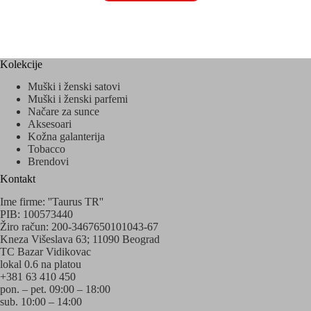
Kolekcije
Muški i ženski satovi
Muški i ženski parfemi
Načare za sunce
Aksesoari
Kožna galanterija
Tobacco
Brendovi
Kontakt
Ime firme: ''Taurus TR''
PIB: 100573440
Žiro račun: 200-3467650101043-67
Kneza Višeslava 63; 11090 Beograd
TC Bazar Vidikovac
lokal 0.6 na platou
+381 63 410 450
pon. – pet. 09:00 – 18:00
sub. 10:00 – 14:00