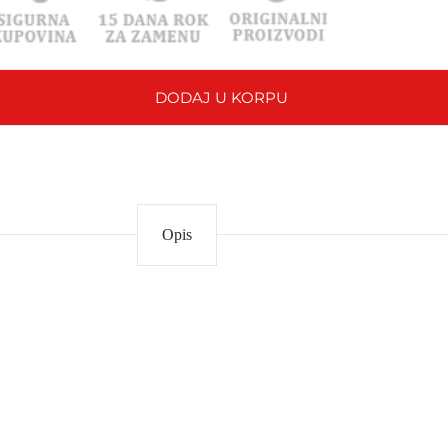
DODAJ U KORPU
Opis