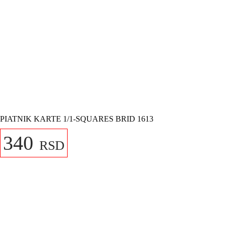
PIATNIK KARTE 1/1-SQUARES BRID 1613
340
RSD