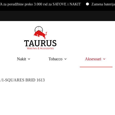
udžbine preko 3.000 rsd za SATOVE i NAKIT
Zamena baterija i nar
Nakit
Tobacco
Aksesoari
1/1-SQUARES BRID 1613