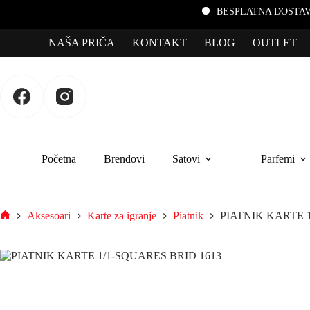
BESPLATNA DOSTAVA za por
NAŠA PRIČA
KONTAKT
BLOG
OUTLET
Početna
Brendovi
Satovi
Parfemi
Aksesoari
Karte za igranje
Piatnik
PIATNIK KARTE 