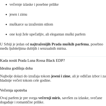
večernje izlaske i posebne prilike
jesen i zimu
muškarce sa izraženim stilom
one koji žele upečatljiv, ali elegantan muški parfem
U Srbiji je jedan od
najtraženijih Prada muških parfema
, posebno
među ljubiteljima dubljih i senzualnih mirisa.
Kada nositi Prada Luna Rossa Black EDP?
Idealna godišnja doba
Najbolje dolazi do izražaja tokom
jeseni i zime
, ali je odličan izbor i za
hladnije večeri tokom cele godine.
Večernja upotreba
Ovaj parfem je pre svega
večernji miris
, savršen za izlaske, svečane
događaje i romantične prilike.