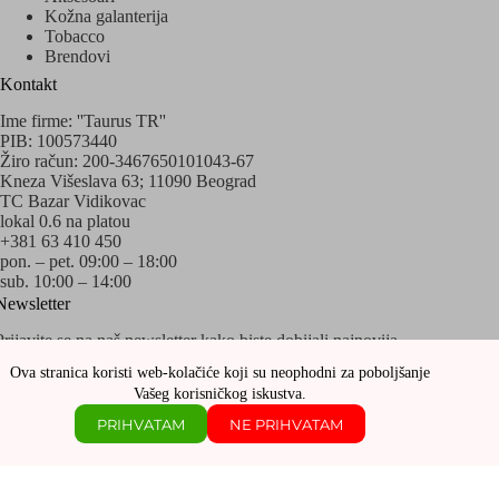
Kožna galanterija
Tobacco
Brendovi
Kontakt
Ime firme: ''Taurus TR''
PIB: 100573440
Žiro račun: 200-3467650101043-67
Kneza Višeslava 63; 11090 Beograd
TC Bazar Vidikovac
lokal 0.6 na platou
+381 63 410 450
pon. – pet. 09:00 – 18:00
sub. 10:00 – 14:00
Newsletter
Prijavite se na naš newsletter kako biste dobijali najnovija
obaveštenja o akcijama i popustima!
Ova stranica koristi web-kolačiće koji su neophodni za poboljšanje
Vašeg korisničkog iskustva.
PRIHVATAM
NE PRIHVATAM
Copyright © 2020 - 2026 Sva prava zadržava Taurus