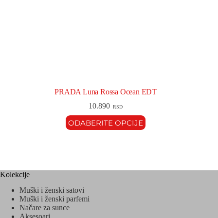
PRADA Luna Rossa Ocean EDT
10.890
RSD
ODABERITE OPCIJE
Kolekcije
Muški i ženski satovi
Muški i ženski parfemi
Načare za sunce
Aksesoari