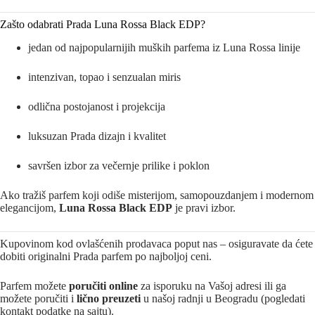
Zašto odabrati Prada Luna Rossa Black EDP?
jedan od najpopularnijih muških parfema iz Luna Rossa linije
intenzivan, topao i senzualan miris
odlična postojanost i projekcija
luksuzan Prada dizajn i kvalitet
savršen izbor za večernje prilike i poklon
Ako tražiš parfem koji odiše misterijom, samopouzdanjem i modernom
elegancijom,
Luna Rossa Black EDP
je pravi izbor.
Kupovinom kod ovlašćenih prodavaca poput nas – osiguravate da ćete
dobiti originalni Prada parfem po najboljoj ceni.
Parfem možete
poručiti online
za isporuku na Vašoj adresi ili ga
možete poručiti i
lično preuzeti
u našoj radnji u Beogradu (pogledati
kontakt podatke na sajtu).