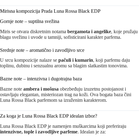
Mirisna kompozicija Prada Luna Rossa Black EDP
Gornje note – suptilna svežina
Miris se otvara diskretnim notama
bergamota i angelike
, koje pružaju
blagu svežinu i uvode u tamniji, sofisticirani karakter parfema.
Srednje note – aromatično i zavodljivo srce
U srcu kompozicije nalaze se
pačuli i kumarin
, koji parfemu daju
toplinu, dubinu i senzualnu aromu sa blagim slatkastim tonovima.
Bazne note – intenzivna i dugotrajna baza
Bazne note
ambera i mošusa
obezbeđuju izuzetnu postojanost i
ostavljaju elegantan, misteriozan trag na koži. Ova bogata baza čini
Luna Rossa Black parfemom sa izraženim karakterom.
Za koga je Luna Rossa Black EDP idealan izbor?
Luna Rossa Black EDP je namenjen muškarcima koji preferiraju
intenzivne, tople i zavodljive parfeme
. Idealan je za: