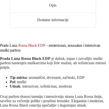
Opis
Dodatne informacije
Prada Luna
Rossa Black EDP
– misteriozan, senzualan i intenzivan
muški parfem
Prada Luna Rossa Black EDP
je dubok, topao i zavodljiv muški
parfem namenjen muškarcima koji žele snažan, ali sofisticiran mirisni
potpis.
Tip mirisa
: aromatični, drvenasti, začinski, EDP
Pol
: muški
Utisak
: intenzivan, sofisticiran, moderan
Ovaj parfem donosi tamniju i intenzivniju stranu Luna Rossa linije,
savršen za večernje prilike i posebne trenutke. Elegantan i moderan,
Luna Rossa Black ostavlja upečatljiv i dugotrajan utisak.