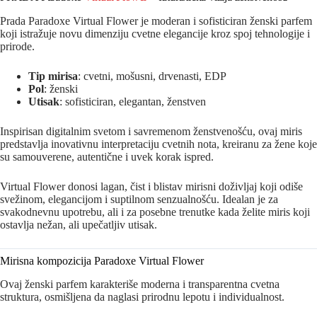
Prada Paradoxe Virtual Flower je moderan i sofisticiran ženski parfem
koji istražuje novu dimenziju cvetne elegancije kroz spoj tehnologije i
prirode.
Tip mirisa
: cvetni, mošusni, drvenasti, EDP
Pol
: ženski
Utisak
: sofisticiran, elegantan, ženstven
Inspirisan digitalnim svetom i savremenom ženstvenošću, ovaj miris
predstavlja inovativnu interpretaciju cvetnih nota, kreiranu za žene koje
su samouverene, autentične i uvek korak ispred.
Virtual Flower donosi lagan, čist i blistav mirisni doživljaj koji odiše
svežinom, elegancijom i suptilnom senzualnošću. Idealan je za
svakodnevnu upotrebu, ali i za posebne trenutke kada želite miris koji
ostavlja nežan, ali upečatljiv utisak.
Mirisna kompozicija Paradoxe Virtual Flower
Ovaj ženski parfem karakteriše moderna i transparentna cvetna
struktura, osmišljena da naglasi prirodnu lepotu i individualnost.