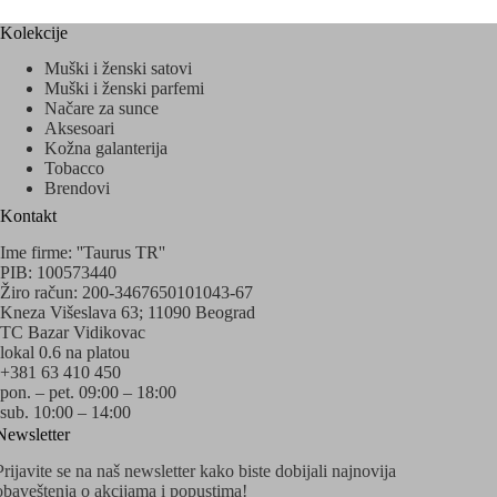
Kolekcije
Muški i ženski satovi
Muški i ženski parfemi
Načare za sunce
Aksesoari
Kožna galanterija
Tobacco
Brendovi
Kontakt
Ime firme: ''Taurus TR''
PIB: 100573440
Žiro račun: 200-3467650101043-67
Kneza Višeslava 63; 11090 Beograd
TC Bazar Vidikovac
lokal 0.6 na platou
+381 63 410 450
pon. – pet. 09:00 – 18:00
sub. 10:00 – 14:00
Newsletter
Prijavite se na naš newsletter kako biste dobijali najnovija
obaveštenja o akcijama i popustima!