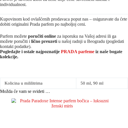
individualnost.
Kupovinom kod ovlašćenih prodavaca poput nas – osiguravate da ćete
dobiti originalni Prada parfem po najboljoj ceni.
Parfem možete
poručiti online
za isporuku na Vašoj adresi ili ga
možete poručiti i
lično preuzeti
u našoj radnji u Beogradu (pogledati
kontakt podatke).
Pogledajte i ostale najpoznatije
PRADA parfeme
iz naše bogate
kolekcije.
Kolicina u mililitrima
50 ml, 90 ml
Možda će vam se svideti …