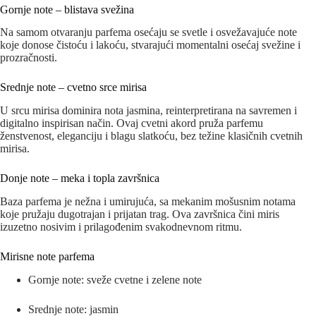
Gornje note – blistava svežina
Na samom otvaranju parfema osećaju se svetle i osvežavajuće note
koje donose čistoću i lakoću, stvarajući momentalni osećaj svežine i
prozračnosti.
Srednje note – cvetno srce mirisa
U srcu mirisa dominira nota jasmina, reinterpretirana na savremen i
digitalno inspirisan način. Ovaj cvetni akord pruža parfemu
ženstvenost, eleganciju i blagu slatkoću, bez težine klasičnih cvetnih
mirisa.
Donje note – meka i topla završnica
Baza parfema je nežna i umirujuća, sa mekanim mošusnim notama
koje pružaju dugotrajan i prijatan trag. Ova završnica čini miris
izuzetno nosivim i prilagođenim svakodnevnom ritmu.
Mirisne note parfema
Gornje note: sveže cvetne i zelene note
Srednje note: jasmin