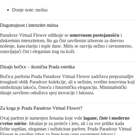
Donje note: mošus
Dugotrajnost i intenzitet mirisa
Paradoxe Virtual Flower odlikuje se
umerenom postojanošću
i
diskretnim intenzitetom, što ga čini savršenim izborom za dnevno
nošenje, kancelariju i tople dane. Miris se razvija nežno i ravnomerno,
ostavljajući čist i elegantan trag na koži.
Dizajn bočice – ikonična Prada estetika
Bočica parfema Prada Paradoxe Virtual Flower zadržava prepoznatljiv
trouglasti oblik Paradoxe kolekcije, ali u nežnim, svetlim tonovima koji
simbolizuju lakoću, čistoću i futurističku eleganciju. Minimalistički
dizajn savršeno odražava spoj inovacije i luksuza.
Za koga je Prada Paradoxe Virtual Flower?
Ovaj parfem je namenjen ženama koje vole
lagane, čiste i moderne
cvetne mirise
. Idealan je za proleće i leto, ali i za sve prilike kada
želite suptilan, elegantan i sofisticiran parfem. Prada Paradoxe Virtual
Flower je savršen izbor za žene koje cene savremeni luksuz i