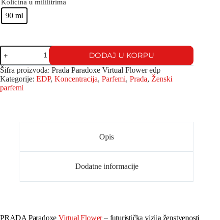
Kolicina u mililitrima
90 ml
DODAJ U KORPU
Šifra proizvoda:
Prada Paradoxe Virtual Flower edp
Kategorije:
EDP
,
Koncentracija
,
Parfemi
,
Prada
,
Ženski
parfemi
Opis
Dodatne informacije
PRADA Paradoxe
Virtual Flower
– futuristička vizija ženstvenosti