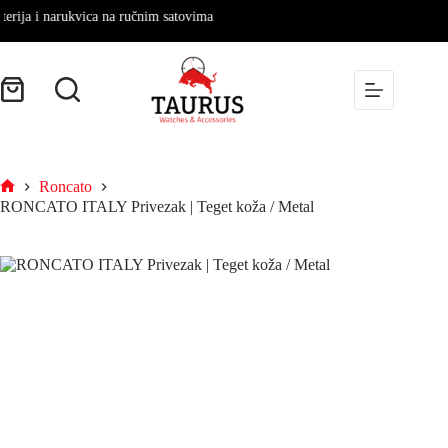
rija i narukvica na ručnim satovima
Roncato
RONCATO ITALY Privezak | Teget koža / Metal