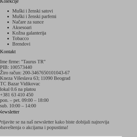
Kolekcije
Muški i ženski satovi
Muški i ženski parfemi
Načare za sunce
Aksesoari
Kožna galanterija
Tobacco
Brendovi
Kontakt
Ime firme: ''Taurus TR''
PIB: 100573440
Žiro račun: 200-3467650101043-67
Kneza Višeslava 63; 11090 Beograd
TC Bazar Vidikovac
lokal 0.6 na platou
+381 63 410 450
pon. – pet. 09:00 – 18:00
sub. 10:00 – 14:00
Newsletter
Prijavite se na naš newsletter kako biste dobijali najnovija
obaveštenja o akcijama i popustima!