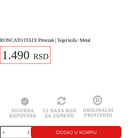
RONCATO ITALY Privezak | Teget koža / Metal
1.490
RSD
DODAJ U KORPU