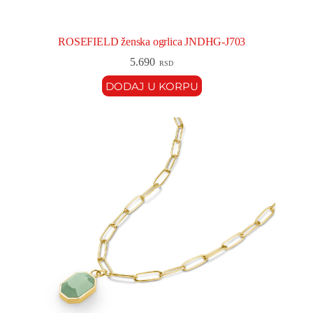
ROSEFIELD ženska ogrlica JNDHG-J703
5.690
RSD
DODAJ U KORPU