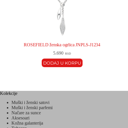
ROSEFIELD ženska ogrlica JNPLS‑J1234
5.690
RSD
DODAJ U KORPU
Kolekcije
Muški i ženski satovi
Muški i ženski parfemi
Načare za sunce
Aksesoari
Kožna galanterija