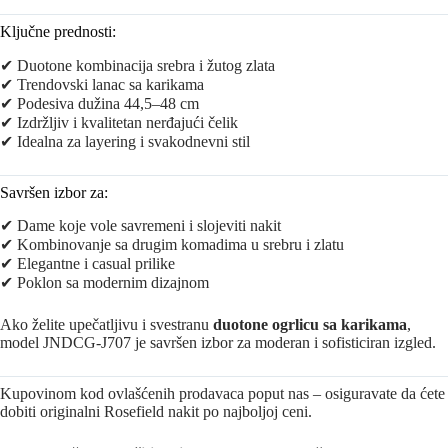
Ključne prednosti:
✔ Duotone kombinacija srebra i žutog zlata
✔ Trendovski lanac sa karikama
✔ Podesiva dužina 44,5–48 cm
✔ Izdržljiv i kvalitetan nerđajući čelik
✔ Idealna za layering i svakodnevni stil
Savršen izbor za:
✔ Dame koje vole savremeni i slojeviti nakit
✔ Kombinovanje sa drugim komadima u srebru i zlatu
✔ Elegantne i casual prilike
✔ Poklon sa modernim dizajnom
Ako želite upečatljivu i svestranu
duotone ogrlicu sa karikama
,
model JNDCG-J707 je savršen izbor za moderan i sofisticiran izgled.
Kupovinom kod ovlašćenih prodavaca poput nas – osiguravate da ćete
dobiti originalni Rosefield nakit po najboljoj ceni.