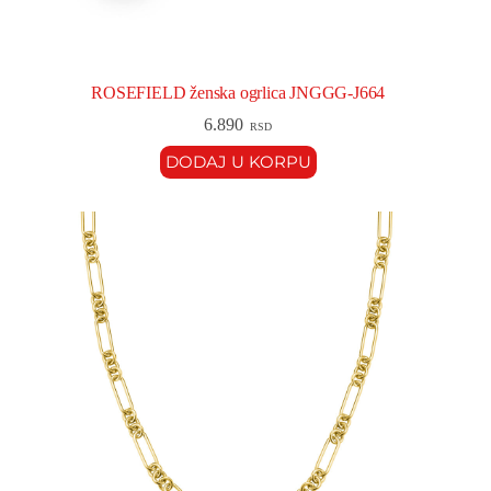
ROSEFIELD ženska ogrlica JNGGG-J664
6.890
RSD
DODAJ U KORPU