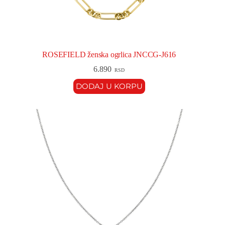
ROSEFIELD ženska ogrlica JNCCG-J616
6.890
RSD
DODAJ U KORPU