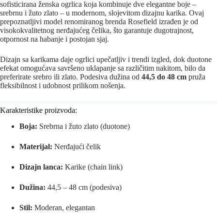
sofisticirana ženska ogrlica koja kombinuje dve elegantne boje –
srebrnu i žuto zlato – u modernom, slojevitom dizajnu karika. Ovaj
prepoznatljivi model renomiranog brenda
Rosefield
izrađen je od
visokokvalitetnog nerđajućeg čelika, što garantuje dugotrajnost,
otpornost na habanje i postojan sjaj.
Dizajn sa karikama daje ogrlici upečatljiv i trendi izgled, dok duotone
efekat omogućava savršeno uklapanje sa različitim nakitom, bilo da
preferirate srebro ili zlato. Podesiva dužina od
44,5 do 48 cm
pruža
fleksibilnost i udobnost prilikom nošenja.
Karakteristike proizvoda:
Boja:
Srebrna i žuto zlato (duotone)
Materijal:
Nerđajući čelik
Dizajn lanca:
Karike (chain link)
Dužina:
44,5 – 48 cm (podesiva)
Stil:
Moderan, elegantan