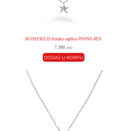
ROSEFIELD ženska ogrlica JNSNS-J831
7.390
RSD
DODAJ U KORPU