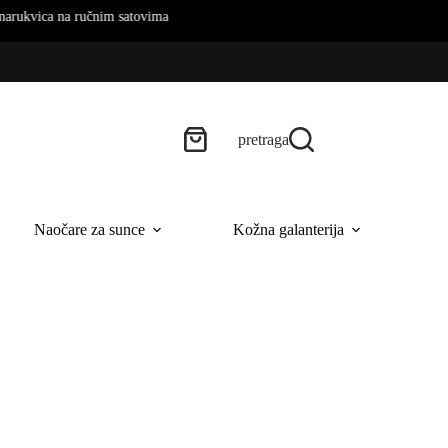
na ručnim satovima
pretraga
Naočare za sunce
Kožna galanterija
B