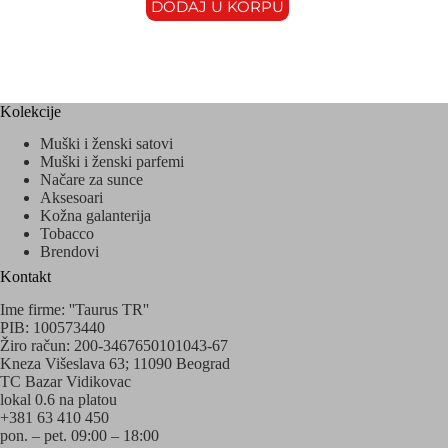
DODAJ U KORPU
Kolekcije
Muški i ženski satovi
Muški i ženski parfemi
Načare za sunce
Aksesoari
Kožna galanterija
Tobacco
Brendovi
Kontakt
Ime firme: ''Taurus TR''
PIB: 100573440
Žiro račun: 200-3467650101043-67
Kneza Višeslava 63; 11090 Beograd
TC Bazar Vidikovac
lokal 0.6 na platou
+381 63 410 450
pon. – pet. 09:00 – 18:00