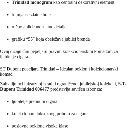
Trinidad monogram
kao centralni dekorativni element
tri nijanse zlatne boje
ručno aplicirane zlatne detalje
grafiku “55” koja obeležava jubilej brenda
Ovaj dizajn čini pepeljaru pravim kolekcionarskim komadom za
ljubitelje cigara.
ST Dupont pepeljara Trinidad – Idealan poklon i kolekcionarski
komad
Zahvaljujući luksuznoj izradi i ograničenoj jubilejskoj kolekciji,
S.T.
Dupont Trinidad 006477
predstavlja savršen izbor za:
ljubitelje premium cigara
kolekcionare luksuznog pribora za cigare
poslovne poklone visoke klase