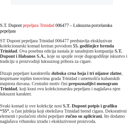
S.T. Dupont
pepeljara Trinidad
006477 – Luksuzna porcelanska
pepeljara
ST Dupont pepeljara Trinidad 006477 predstavlja ekskluzivan
kolekcionarski komad kreiran povodom
55. godišnjice brenda
Trinidad
. Ova posebna edicija nastala je saradnjom kompanija
S.T.
Dupont i Habanos S.A.
, koje su spojile svoje dugogodišnje iskustvo i
tradiciju u proizvodnji luksuznog pribora za cigare.
Dizajn pepeljare karakterišu
duboka crna boja i tri nijanse zlatne
,
inspirisane toplim tonovima grada Trinidad i umetnošću kubanskih
majstora duvana. Centralni motiv čini
prepoznatljivi monogram
Trinidad
, koji krasi ovu kolekcionarsku pepeljaru i naglašava njen
luksuzni karakter.
Svaki komad iz ove kolekcije nosi
S.T. Dupont potpis i grafiku
“55”
, u čast jubileja koji obeležava Trinidad brend cigara. Dekorativni
elementi i pozlaćeni obrisi pepeljare
ručno su aplicirani
, što dodatno
naglašava vrhunsku izradu i ekskluzivnost proizvoda.