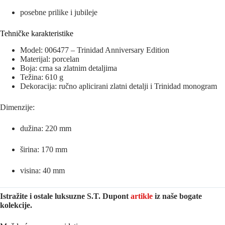
posebne prilike i jubileje
Tehničke karakteristike
Model: 006477 – Trinidad Anniversary Edition
Materijal: porcelan
Boja: crna sa zlatnim detaljima
Težina: 610 g
Dekoracija: ručno aplicirani zlatni detalji i Trinidad monogram
Dimenzije:
dužina: 220 mm
širina: 170 mm
visina: 40 mm
Istražite i ostale luksuzne S.T. Dupont
artikle
iz naše bogate
kolekcije.