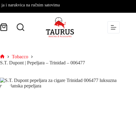
i narukvica na ručnim satovima
Tobacco
S.T. Dupont | Pepeljara – Trinidad – 006477