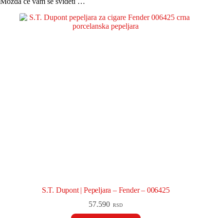
Možda će vam se svideti …
S.T. Dupont | Pepeljara – Fender – 006425
57.590
RSD