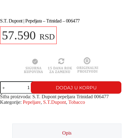
S.T. Dupont | Pepeljara – Trinidad – 006477
57.590
RSD
DODAJ U KORPU
Šifra proizvoda:
S.T. Dupont pepeljara Trinidad 006477
Kategorije:
Pepeljare
,
S.T.Dupont
,
Tobacco
Opis