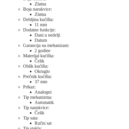
Zlatna
Boja narukvice:
Zlatna
Debljina kućišta:
11 mm
Dodatne funkcije:
Dani u nedelji
Datum
Garancija na mehanizam:
2 godine
Materijal kućišta:
Čelik
Oblik kućišta:
Okruglo
Prečnik kućišta:
37 mm
Prikaz:
Analogni
Tip mehanizma:
Automatik
Tip narukvice:
Čelik
Tip sata:
Ručni sat
Tip stakla: