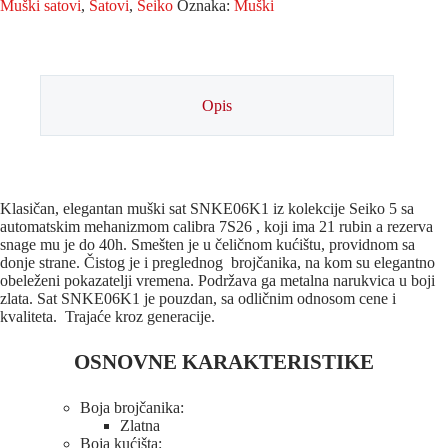
Muški satovi
,
Satovi
,
Seiko
Oznaka:
Muški
Opis
Klasičan, elegantan muški sat SNKE06K1 iz kolekcije Seiko 5 sa
automatskim mehanizmom calibra 7S26 , koji ima 21 rubin a rezerva
snage mu je do 40h. Smešten je u čeličnom kućištu, providnom sa
donje strane. Čistog je i preglednog brojčanika, na kom su elegantno
obeleženi pokazatelji vremena. Podržava ga metalna narukvica u boji
zlata. Sat SNKE06K1 je pouzdan, sa odličnim odnosom cene i
kvaliteta. Trajaće kroz generacije.
OSNOVNE KARAKTERISTIKE
Boja brojčanika:
Zlatna
Boja kućišta: