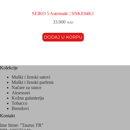
SEIKO 5 Automatic | SNKE04K1
33.000
RSD
DODAJ U KORPU
Kolekcije
Muški i ženski satovi
Muški i ženski parfemi
Načare za sunce
Aksesoari
Kožna galanterija
Tobacco
Brendovi
Kontakt
Ime firme: ''Taurus TR''