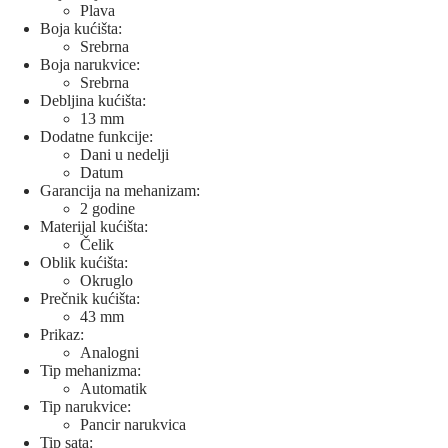
Plava
Boja kućišta:
Srebrna
Boja narukvice:
Srebrna
Debljina kućišta:
13 mm
Dodatne funkcije:
Dani u nedelji
Datum
Garancija na mehanizam:
2 godine
Materijal kućišta:
Čelik
Oblik kućišta:
Okruglo
Prečnik kućišta:
43 mm
Prikaz:
Analogni
Tip mehanizma:
Automatik
Tip narukvice:
Pancir narukvica
Tip sata: