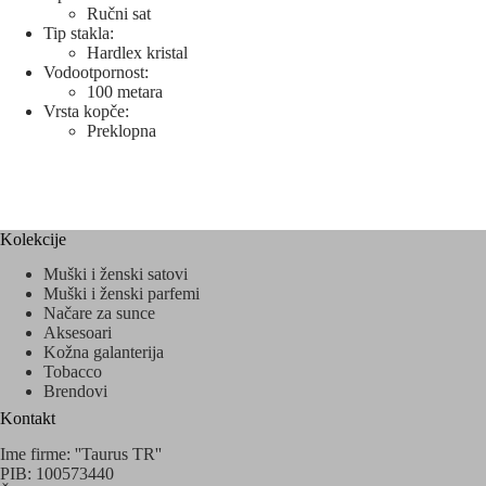
Ručni sat
Tip stakla:
Hardlex kristal
Vodootpornost:
100 metara
Vrsta kopče:
Preklopna
Kolekcije
Muški i ženski satovi
Muški i ženski parfemi
Načare za sunce
Aksesoari
Kožna galanterija
Tobacco
Brendovi
Kontakt
Ime firme: ''Taurus TR''
PIB: 100573440