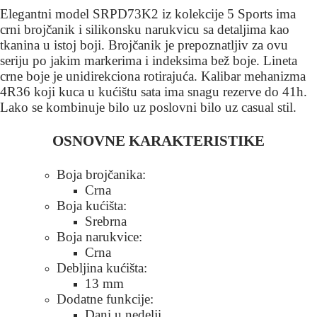
Elegantni model SRPD73K2 iz kolekcije 5 Sports ima
crni brojčanik i silikonsku narukvicu sa detaljima kao
tkanina u istoj boji. Brojčanik je prepoznatljiv za ovu
seriju po jakim markerima i indeksima bež boje. Lineta
crne boje je unidirekciona rotirajuća. Kalibar mehanizma
4R36 koji kuca u kućištu sata ima snagu rezerve do 41h.
Lako se kombinuje bilo uz poslovni bilo uz casual stil.
OSNOVNE KARAKTERISTIKE
Boja brojčanika:
Crna
Boja kućišta:
Srebrna
Boja narukvice:
Crna
Debljina kućišta:
13 mm
Dodatne funkcije:
Dani u nedelji