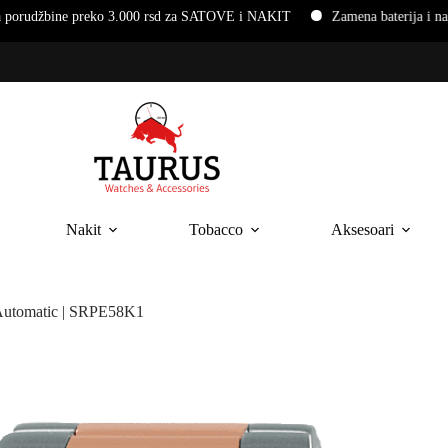
o 3.000 rsd za SATOVE i NAKIT
Zamena baterija i narukvica na ruč
Nakit
Tobacco
Aksesoari
Automatic | SRPE58K1