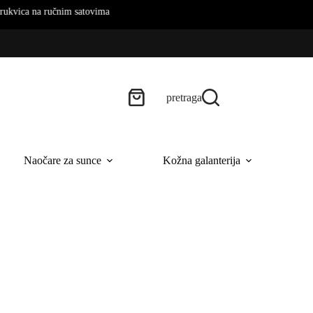
nim satovima
pretraga
Naočare za sunce
Kožna galanterija
B