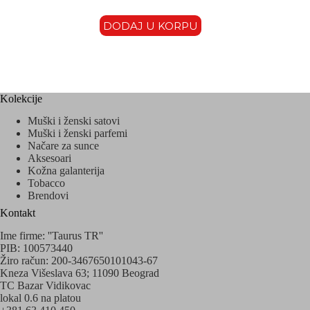
DODAJ U KORPU
Kolekcije
Muški i ženski satovi
Muški i ženski parfemi
Načare za sunce
Aksesoari
Kožna galanterija
Tobacco
Brendovi
Kontakt
Ime firme: ''Taurus TR''
PIB: 100573440
Žiro račun: 200-3467650101043-67
Kneza Višeslava 63; 11090 Beograd
TC Bazar Vidikovac
lokal 0.6 na platou