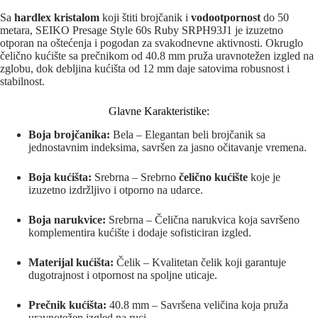
Sa
hardlex kristalom
koji štiti brojčanik i
vodootpornost
do 50
metara, SEIKO Presage Style 60s Ruby SRPH93J1 je izuzetno
otporan na oštećenja i pogodan za svakodnevne aktivnosti. Okruglo
čelično kućište sa prečnikom od 40.8 mm pruža uravnotežen izgled na
zglobu, dok debljina kućišta od 12 mm daje satovima robusnost i
stabilnost.
Glavne Karakteristike:
Boja brojčanika:
Bela – Elegantan beli brojčanik sa
jednostavnim indeksima, savršen za jasno očitavanje vremena.
Boja kućišta:
Srebrna – Srebrno
čelično kućište
koje je
izuzetno izdržljivo i otporno na udarce.
Boja narukvice:
Srebrna – Čelična narukvica koja savršeno
komplementira kućište i dodaje sofisticiran izgled.
Materijal kućišta:
Čelik – Kvalitetan čelik koji garantuje
dugotrajnost i otpornost na spoljne uticaje.
Prečnik kućišta:
40.8 mm – Savršena veličina koja pruža
uravnotežen izgled na ruci.