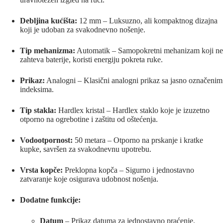
Debljina kućišta:
12 mm – Luksuzno, ali kompaktnog dizajna
koji je udoban za svakodnevno nošenje.
Tip mehanizma:
Automatik – Samopokretni mehanizam koji ne
zahteva baterije, koristi energiju pokreta ruke.
Prikaz:
Analogni – Klasični analogni prikaz sa jasno označenim
indeksima.
Tip stakla:
Hardlex kristal – Hardlex staklo koje je izuzetno
otporno na ogrebotine i zaštitu od oštećenja.
Vodootpornost:
50 metara – Otporno na prskanje i kratke
kupke, savršen za svakodnevnu upotrebu.
Vrsta kopče:
Preklopna kopča – Sigurno i jednostavno
zatvaranje koje osigurava udobnost nošenja.
Dodatne funkcije:
Datum
– Prikaz datuma za jednostavno praćenje.