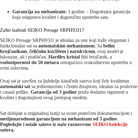
Garancija na mehanizam:
3 godine – Dugotrajna garancija
koja osigurava kvalitet i dugoročnu upotrebu sata.
Zašto izabrati SEIKO Presage SRPH93J1?
SEIKO Presage SRPH93J1 je idealan za one koji traže elegantan i
funkcionalan sat sa
automatskim mehanizmom
. Sa
belim
brojčanikom
,
čeličnim kućištem i narukvicom
, ovaj model je
luksuzan, ali i praktičan.
Hardlex kristal
štiti brojčanik, a
vodootpornost do 50 metara
omogućava svakodnevnu upotrebu u
svim uslovima.
Ovaj sat je savršen za ljubitelje klasičnih satova koji žele kvalitetan
automatski sat
sa jednostavnim i čistim dizajnom, idealan za poslovne
i casual prilike.
Garancija od 3 godine
pruža dodatnu sigurnost u
kvalitet i dugotrajnost ovog prelepog modela.
Sat dobijate u originalnoj kutiji sa svom pratećom dokumentacijom i
medjunarodnom garancijom na mehanizam od 3 godine
.
Pogledajte i ostale satove iz naše raznovrsne
SEIKO kolekcije
satova.