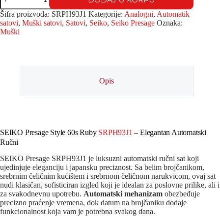
Šifra proizvoda:
SRPH93J1
Kategorije:
Analogni
,
Automatik
satovi
,
Muški satovi
,
Satovi
,
Seiko
,
Seiko Presage
Oznaka:
Muški
Opis
SEIKO Presage Style 60s Ruby
SRPH93J1
– Elegantan Automatski
Ručni
SEIKO Presage SRPH93J1 je luksuzni automatski ručni sat koji
ujedinjuje eleganciju i japansku preciznost. Sa belim brojčanikom,
srebrnim čeličnim kućištem i srebrnom čeličnom narukvicom, ovaj sat
nudi klasičan, sofisticiran izgled koji je idealan za poslovne prilike, ali i
za svakodnevnu upotrebu.
Automatski mehanizam
obezbeđuje
precizno praćenje vremena, dok datum na brojčaniku dodaje
funkcionalnost koja vam je potrebna svakog dana.