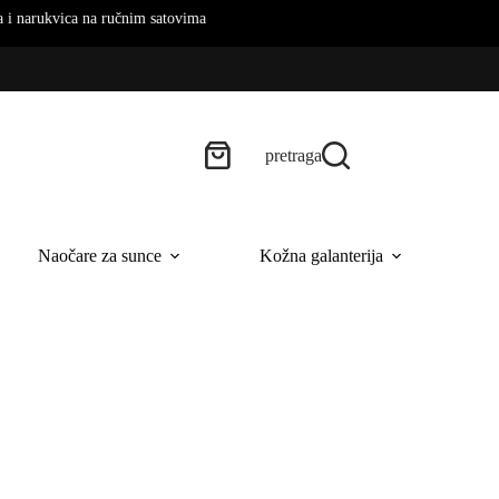
na ručnim satovima
pretraga
Naočare za sunce
Kožna galanterija
B