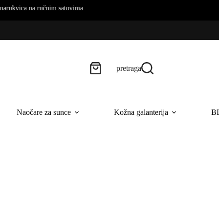
a na ručnim satovima
pretraga
Naočare za sunce
Kožna galanterija
B