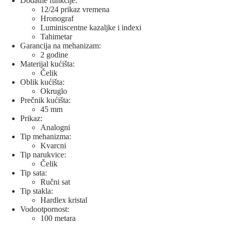
Dodatne funkcije:
12/24 prikaz vremena
Hronograf
Luminiscentne kazaljke i indexi
Tahimetar
Garancija na mehanizam:
2 godine
Materijal kućišta:
Čelik
Oblik kućišta:
Okruglo
Prečnik kućišta:
45 mm
Prikaz:
Analogni
Tip mehanizma:
Kvarcni
Tip narukvice:
Čelik
Tip sata:
Ručni sat
Tip stakla:
Hardlex kristal
Vodootpornost:
100 metara