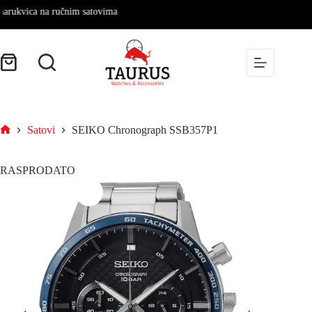
ukvica na ručnim satovima
Satovi
SEIKO Chronograph SSB357P1
RASPRODATO