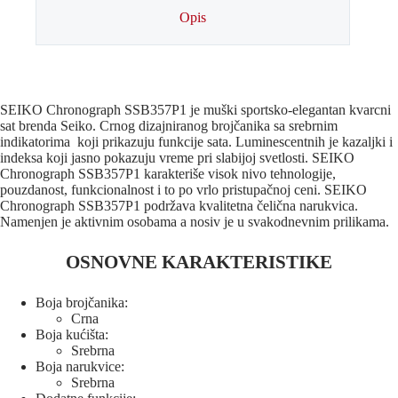
Opis
SEIKO Chronograph SSB357P1 je muški sportsko-elegantan kvarcni
sat brenda Seiko. Crnog dizajniranog brojčanika sa srebrnim
indikatorima koji prikazuju funkcije sata. Luminescentnih je kazaljki i
indeksa koji jasno pokazuju vreme pri slabijoj svetlosti. SEIKO
Chronograph SSB357P1 karakteriše visok nivo tehnologije,
pouzdanost, funkcionalnost i to po vrlo pristupačnoj ceni. SEIKO
Chronograph SSB357P1 podržava kvalitetna čelična narukvica.
Namenjen je aktivnim osobama a nosiv je u svakodnevnim prilikama.
OSNOVNE KARAKTERISTIKE
Boja brojčanika:
Crna
Boja kućišta:
Srebrna
Boja narukvice:
Srebrna