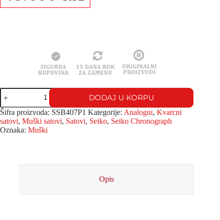
DODAJ U KORPU
Šifra proizvoda:
SSB407P1
Kategorije:
Analogni
,
Kvarcni
satovi
,
Muški satovi
,
Satovi
,
Seiko
,
Seiko Chronograph
Oznaka:
Muški
Opis