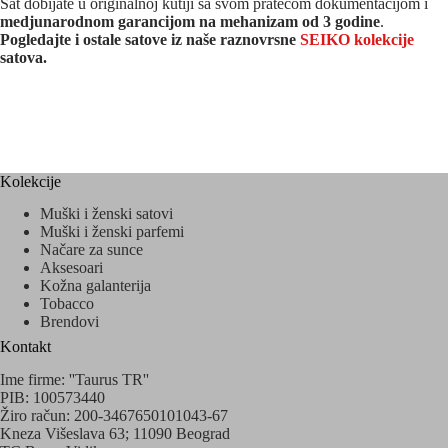
Sat dobijate u originalnoj kutiji sa svom pratećom dokumentacijom i
medjunarodnom garancijom na mehanizam od 3 godine
.
Pogledajte i ostale satove iz naše raznovrsne
SEIKO kolekcije
satova.
Kolekcije
Muški i ženski satovi
Muški i ženski parfemi
Načare za sunce
Aksesoari
Kožna galanterija
Tobacco
Brendovi
Kontakt
Ime firme: ''Taurus TR''
PIB: 100573440
Žiro račun: 200-3467650101043-67
Kneza Višeslava 63; 11090 Beograd