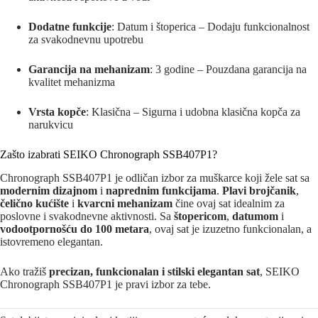
Dodatne funkcije
: Datum i štoperica – Dodaju funkcionalnost
za svakodnevnu upotrebu
Garancija na mehanizam
: 3 godine – Pouzdana garancija na
kvalitet mehanizma
Vrsta kopče
: Klasična – Sigurna i udobna klasična kopča za
narukvicu
Zašto izabrati SEIKO Chronograph SSB407P1?
Chronograph SSB407P1 je odličan izbor za muškarce koji žele sat sa
modernim dizajnom
i
naprednim funkcijama
.
Plavi brojčanik
,
čelično kućište
i
kvarcni mehanizam
čine ovaj sat idealnim za
poslovne i svakodnevne aktivnosti. Sa
štopericom
,
datumom
i
vodootpornošću do 100 metara
, ovaj sat je izuzetno funkcionalan, a
istovremeno elegantan.
Ako tražiš
precizan, funkcionalan i stilski elegantan sat
, SEIKO
Chronograph SSB407P1 je pravi izbor za tebe.