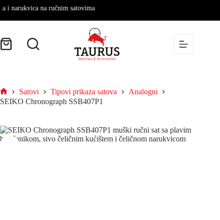
 narukvica na ručnim satovima
Satovi
Tipovi prikaza satova
Analogni
SEIKO Chronograph SSB407P1