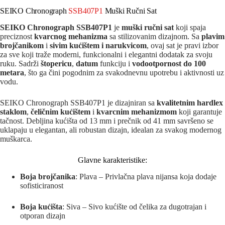
SEIKO Chronograph
SSB407P1
Muški Ručni Sat
SEIKO Chronograph SSB407P1
je
muški ručni sat
koji spaja
preciznost
kvarcnog mehanizma
sa stilizovanim dizajnom. Sa
plavim
brojčanikom
i
sivim kućištem i narukvicom
, ovaj sat je pravi izbor
za sve koji traže moderni, funkcionalni i elegantni dodatak za svoju
ruku. Sadrži
štopericu
,
datum
funkciju i
vodootpornost do 100
metara
, što ga čini pogodnim za svakodnevnu upotrebu i aktivnosti uz
vodu.
SEIKO Chronograph SSB407P1 je dizajniran sa
kvalitetnim hardlex
staklom
,
čeličnim kućištem
i
kvarcnim mehanizmom
koji garantuje
tačnost. Debljina kućišta od 13 mm i prečnik od 41 mm savršeno se
uklapaju u elegantan, ali robustan dizajn, idealan za svakog modernog
muškarca.
Glavne karakteristike:
Boja brojčanika
: Plava – Privlačna plava nijansa koja dodaje
sofisticiranost
Boja kućišta
: Siva – Sivo kućište od čelika za dugotrajan i
otporan dizajn