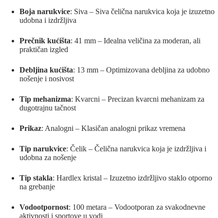
Boja narukvice
: Siva – Siva čelična narukvica koja je izuzetno
udobna i izdržljiva
Prečnik kućišta
: 41 mm – Idealna veličina za moderan, ali
praktičan izgled
Debljina kućišta
: 13 mm – Optimizovana debljina za udobno
nošenje i nosivost
Tip mehanizma
: Kvarcni – Precizan kvarcni mehanizam za
dugotrajnu tačnost
Prikaz
: Analogni – Klasičan analogni prikaz vremena
Tip narukvice
: Čelik – Čelična narukvica koja je izdržljiva i
udobna za nošenje
Tip stakla
: Hardlex kristal – Izuzetno izdržljivo staklo otporno
na grebanje
Vodootpornost
: 100 metara – Vodootporan za svakodnevne
aktivnosti i sportove u vodi