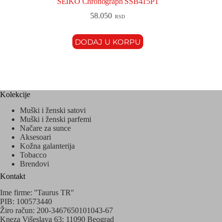
SEIKO Chronograph SSB415P1
58.050
RSD
DODAJ U KORPU
Kolekcije
Muški i ženski satovi
Muški i ženski parfemi
Načare za sunce
Aksesoari
Kožna galanterija
Tobacco
Brendovi
Kontakt
Ime firme: ''Taurus TR''
PIB: 100573440
Žiro račun: 200-3467650101043-67
Kneza Višeslava 63; 11090 Beograd