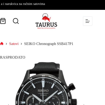
narukvica na ručnim satovima
Satovi
SEIKO Chronograph SSB417P1
RASPRODATO