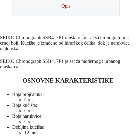
Opis
SEIKO Chronograph SSB417P1 muški ručni sat sa hronografom u
crnoj boji. Kućište je izrađeno od hirurškog čelika, dok je narukvica
najlonska.
SEIKO Chronograph SSB417P1 je sat za modernog i urbanog
muškarca.
OSNOVNE KARAKTERISTIKE
Boja brojčanika:
Crna
Boja kućišta:
Crna
Boja narukvice:
Crna
Debljina kućišta:
12 mm