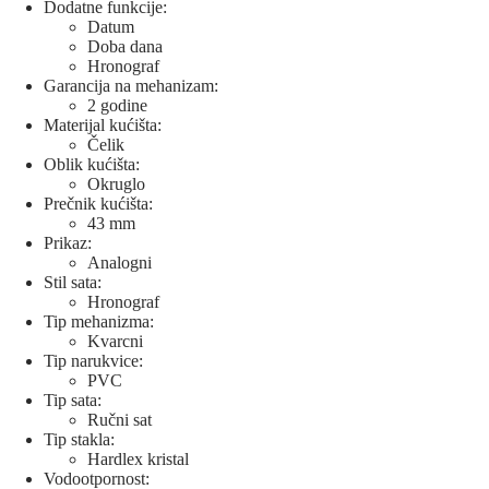
Dodatne funkcije:
Datum
Doba dana
Hronograf
Garancija na mehanizam:
2 godine
Materijal kućišta:
Čelik
Oblik kućišta:
Okruglo
Prečnik kućišta:
43 mm
Prikaz:
Analogni
Stil sata:
Hronograf
Tip mehanizma:
Kvarcni
Tip narukvice:
PVC
Tip sata:
Ručni sat
Tip stakla:
Hardlex kristal
Vodootpornost: