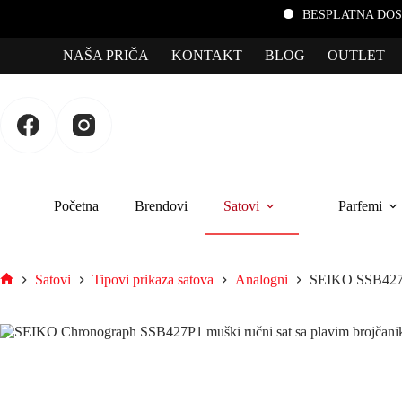
BESPLATNA DOSTAVA za por
NAŠA PRIČA
KONTAKT
BLOG
OUTLET
Početna
Brendovi
Satovi
Parfemi
Satovi
Tipovi prikaza satova
Analogni
SEIKO SSB427