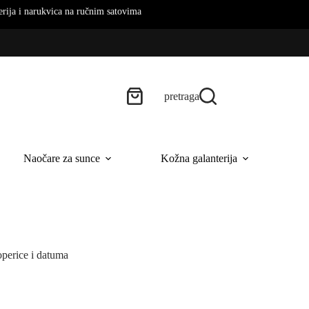
rukvica na ručnim satovima
pretraga
Naočare za sunce
Kožna galanterija
B