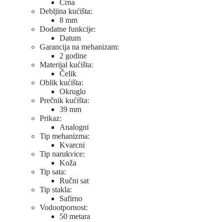
Crna
Debljina kućišta:
8 mm
Dodatne funkcije:
Datum
Garancija na mehanizam:
2 godine
Materijal kućišta:
Čelik
Oblik kućišta:
Okruglo
Prečnik kućišta:
39 mm
Prikaz:
Analogni
Tip mehanizma:
Kvarcni
Tip narukvice:
Koža
Tip sata:
Ručni sat
Tip stakla:
Safirno
Vodootpornost:
50 metara