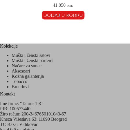
41.850
RSD
DODAJ U KORPU
Kolekcije
Muški i ženski satovi
Muški i ženski parfemi
Načare za sunce
Aksesoari
Kožna galanterija
Tobacco
Brendovi
Kontakt
Ime firme: ''Taurus TR''
PIB: 100573440
Žiro račun: 200-3467650101043-67
Kneza Višeslava 63; 11090 Beograd
TC Bazar Vidikovac
lokal 0.6 na platou