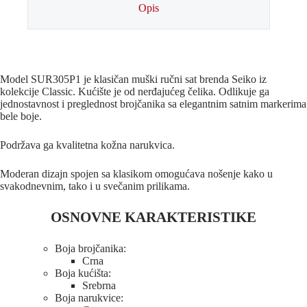
Opis
Model SUR305P1 je klasičan muški ručni sat brenda Seiko iz
kolekcije Classic. Kućište je od nerđajućeg čelika. Odlikuje ga
jednostavnost i preglednost brojčanika sa elegantnim satnim markerima
bele boje.
Podržava ga kvalitetna kožna narukvica.
Moderan dizajn spojen sa klasikom omogućava nošenje kako u
svakodnevnim, tako i u svečanim prilikama.
OSNOVNE KARAKTERISTIKE
Boja brojčanika:
Crna
Boja kućišta:
Srebrna
Boja narukvice: