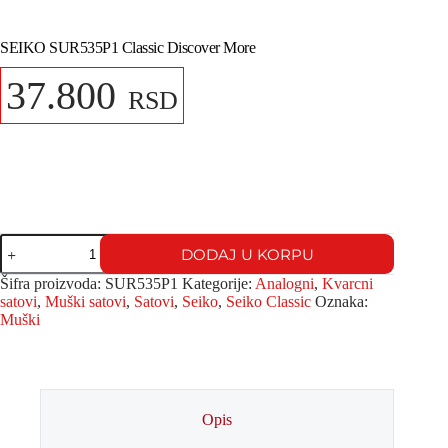
SEIKO SUR535P1 Classic Discover More
37.800
RSD
DODAJ U KORPU
Šifra proizvoda:
SUR535P1
Kategorije:
Analogni
,
Kvarcni
satovi
,
Muški satovi
,
Satovi
,
Seiko
,
Seiko Classic
Oznaka:
Muški
Opis