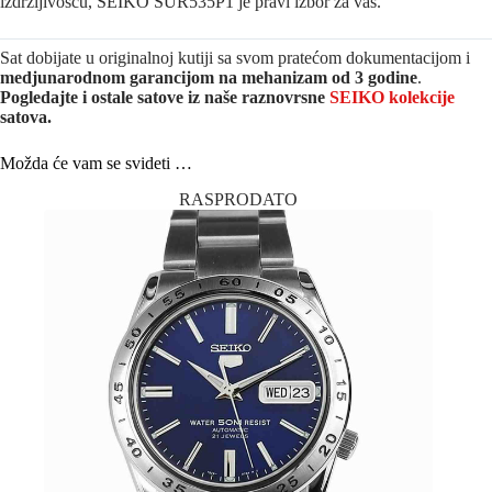
izdržljivošću, SEIKO SUR535P1 je pravi izbor za vas.
Sat dobijate u originalnoj kutiji sa svom pratećom dokumentacijom i
medjunarodnom garancijom na mehanizam od 3 godine
.
Pogledajte i ostale satove iz naše raznovrsne
SEIKO kolekcije
satova.
Možda će vam se svideti …
RASPRODATO