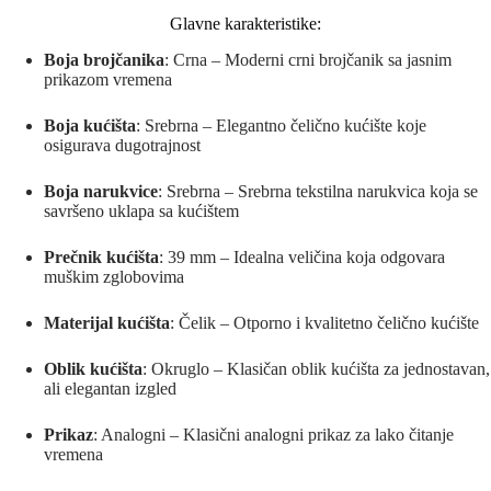
Glavne karakteristike:
Boja brojčanika
: Crna – Moderni crni brojčanik sa jasnim
prikazom vremena
Boja kućišta
: Srebrna – Elegantno čelično kućište koje
osigurava dugotrajnost
Boja narukvice
: Srebrna – Srebrna tekstilna narukvica koja se
savršeno uklapa sa kućištem
Prečnik kućišta
: 39 mm – Idealna veličina koja odgovara
muškim zglobovima
Materijal kućišta
: Čelik – Otporno i kvalitetno čelično kućište
Oblik kućišta
: Okruglo – Klasičan oblik kućišta za jednostavan,
ali elegantan izgled
Prikaz
: Analogni – Klasični analogni prikaz za lako čitanje
vremena