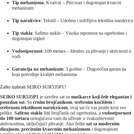
Tip mehanizma
: Kvarcni – Precizan i dugotrajan kvarcni
mehanizam
Tip narukvice
: Tekstil – Udobna i izdržljiva tekstilna narukvica
Tip stakla
: Safirno staklo – Visoka otpornost na ogrebotine i
dugotrajan izgled
Vodootpornost
: 100 metara – Idealno za plivanje i aktivnosti u
vodi
Garancija na mehanizam
: 3 godine – Dugoročna garancija
koja potvrđuje kvalitet mehanizma
Zašto izabrati SEIKO SUR535P1?
SEIKO SUR535P1
je savršen sat za
muškarce koji žele elegantan i
pouzdan sat
. Sa
crnim brojčanikom
,
srebrnim kućištem
i
srebrnom tekstilnom narukvicom
, ovaj sat će vas pratiti kroz sve
prilike.
Safirno staklo
štiti brojčanik od ogrebotina, a
vodootpornost
do 100 metara
omogućava vam da uživate u svakodnevnim
aktivnostima, uključujući plivanje. Ako želite
sat sa modernim
dizajnom
,
preciznim kvarcnim mehanizmom
i dugotrajnom