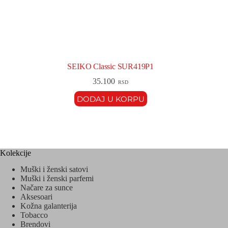
SEIKO Classic SUR419P1
35.100
RSD
DODAJ U KORPU
Kolekcije
Muški i ženski satovi
Muški i ženski parfemi
Načare za sunce
Aksesoari
Kožna galanterija
Tobacco
Brendovi