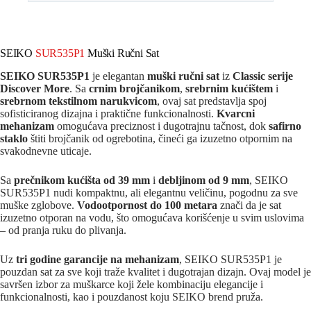
SEIKO
SUR535P1
Muški Ručni Sat
SEIKO SUR535P1
je elegantan
muški ručni sat
iz
Classic serije
Discover More
. Sa
crnim brojčanikom
,
srebrnim kućištem
i
srebrnom tekstilnom narukvicom
, ovaj sat predstavlja spoj
sofisticiranog dizajna i praktične funkcionalnosti.
Kvarcni
mehanizam
omogućava preciznost i dugotrajnu tačnost, dok
safirno
staklo
štiti brojčanik od ogrebotina, čineći ga izuzetno otpornim na
svakodnevne uticaje.
Sa
prečnikom kućišta od 39 mm
i
debljinom od 9 mm
, SEIKO
SUR535P1 nudi kompaktnu, ali elegantnu veličinu, pogodnu za sve
muške zglobove.
Vodootpornost do 100 metara
znači da je sat
izuzetno otporan na vodu, što omogućava korišćenje u svim uslovima
– od pranja ruku do plivanja.
Uz
tri godine garancije na mehanizam
, SEIKO SUR535P1 je
pouzdan sat za sve koji traže kvalitet i dugotrajan dizajn. Ovaj model je
savršen izbor za muškarce koji žele kombinaciju elegancije i
funkcionalnosti, kao i pouzdanost koju SEIKO brend pruža.