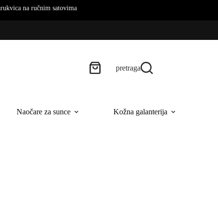
ovima
pretraga
Naočare za sunce
Kožna galanterija
B