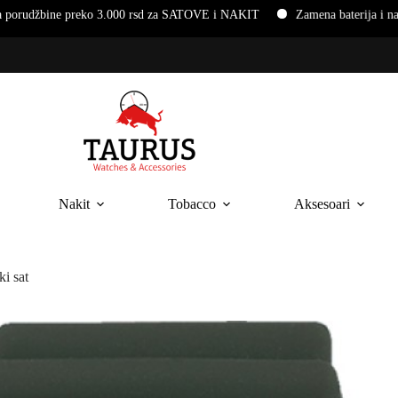
0 rsd za SATOVE i NAKIT
Zamena baterija i narukvica na ručnim sat
Nakit
Tobacco
Aksesoari
i sat