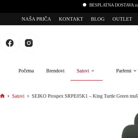
BESPLATNA DOSTAVA za porudžbine preko 3.00
NAŠA PRIČA
KONTAKT
BLOG
OUTLET
Početna
Brendovi
Satovi
Parfemi
Satovi
SEIKO Prospex SRPE05K1 – King Turtle Green mušk