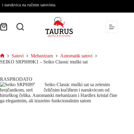
arukvica na ručnim satovima
Satovi
Mehanizam
Automatik satovi
SEIKO SRPH89K1 – Seiko Classic muški sat
RASPRODATO