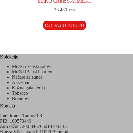
SEIKO Classic SNKM83K1
33.480
RSD
DODAJ U KORPU
Kolekcije
Muški i ženski satovi
Muški i ženski parfemi
Načare za sunce
Aksesoari
Kožna galanterija
Tobacco
Brendovi
Kontakt
Ime firme: ''Taurus TR''
PIB: 100573440
Žiro račun: 200-3467650101043-67
Kneza Višeslava 63; 11090 Beograd