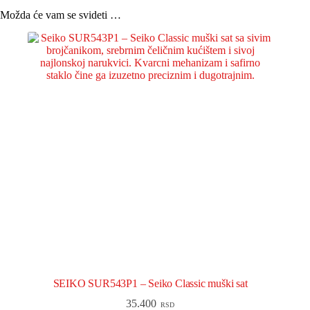
Možda će vam se svideti …
SEIKO SUR543P1 – Seiko Classic muški sat
35.400
RSD