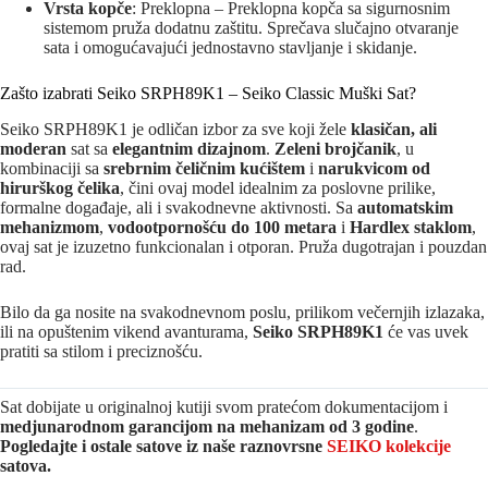
Vrsta kopče
: Preklopna – Preklopna kopča sa sigurnosnim
sistemom pruža dodatnu zaštitu. Sprečava slučajno otvaranje
sata i omogućavajući jednostavno stavljanje i skidanje.
Zašto izabrati Seiko SRPH89K1 – Seiko Classic Muški Sat?
Seiko SRPH89K1 je odličan izbor za sve koji žele
klasičan, ali
moderan
sat sa
elegantnim dizajnom
.
Zeleni brojčanik
, u
kombinaciji sa
srebrnim čeličnim kućištem
i
narukvicom od
hirurškog čelika
, čini ovaj model idealnim za poslovne prilike,
formalne događaje, ali i svakodnevne aktivnosti. Sa
automatskim
mehanizmom
,
vodootpornošću do 100 metara
i
Hardlex staklom
,
ovaj sat je izuzetno funkcionalan i otporan. Pruža dugotrajan i pouzdan
rad.
Bilo da ga nosite na svakodnevnom poslu, prilikom večernjih izlazaka,
ili na opuštenim vikend avanturama,
Seiko SRPH89K1
će vas uvek
pratiti sa stilom i preciznošću.
Sat dobijate u originalnoj kutiji svom pratećom dokumentacijom i
medjunarodnom garancijom na mehanizam od 3 godine
.
Pogledajte i ostale satove iz naše raznovrsne
SEIKO kolekcije
satova.