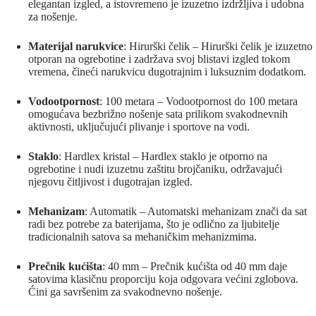
elegantan izgled, a istovremeno je izuzetno izdržljiva i udobna
za nošenje.
Materijal narukvice
: Hirurški čelik – Hirurški čelik je izuzetno
otporan na ogrebotine i zadržava svoj blistavi izgled tokom
vremena, čineći narukvicu dugotrajnim i luksuznim dodatkom.
Vodootpornost
: 100 metara – Vodootpornost do 100 metara
omogućava bezbrižno nošenje sata prilikom svakodnevnih
aktivnosti, uključujući plivanje i sportove na vodi.
Staklo
: Hardlex kristal – Hardlex staklo je otporno na
ogrebotine i nudi izuzetnu zaštitu brojčaniku, održavajući
njegovu čitljivost i dugotrajan izgled.
Mehanizam
: Automatik – Automatski mehanizam znači da sat
radi bez potrebe za baterijama, što je odlično za ljubitelje
tradicionalnih satova sa mehaničkim mehanizmima.
Prečnik kućišta
: 40 mm – Prečnik kućišta od 40 mm daje
satovima klasičnu proporciju koja odgovara većini zglobova.
Ćini ga savršenim za svakodnevno nošenje.