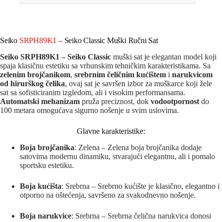
Seiko
SRPH89K1
– Seiko Classic Muški Ručni Sat
Seiko SRPH89K1 – Seiko Classic
muški sat je elegantan model koji
spaja klasičnu estetiku sa vrhunskim tehničkim karakteristikama. Sa
zelenim brojčanikom
,
srebrnim čeličnim kućištem
i
narukvicom
od hirurškog čelika
, ovaj sat je savršen izbor za muškarce koji žele
sat sa sofisticiranim izgledom, ali i visokim performansama.
Automatski mehanizam
pruža preciznost, dok
vodootpornost
do
100 metara omogućava sigurno nošenje u svim uslovima.
Glavne karakteristike:
Boja brojčanika
: Zelena – Zelena boja brojčanika dodaje
satovima modernu dinamiku, stvarajući elegantnu, ali i pomalo
sportsku estetiku.
Boja kućišta
: Srebrna – Srebrno kućište je klasično, elegantno i
otporno na oštećenja, savršeno za svakodnevno nošenje.
Boja narukvice
: Srebrna – Srebrna čelična narukvica donosi