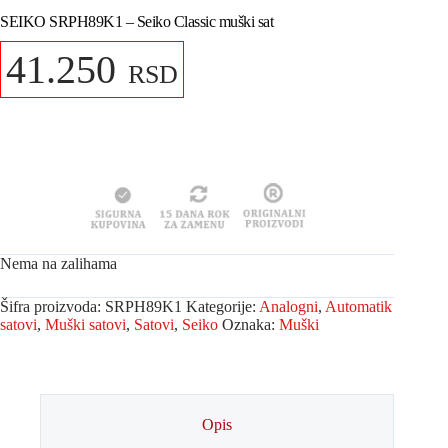
SEIKO SRPH89K1 – Seiko Classic muški sat
41.250
RSD
Nema na zalihama
Šifra proizvoda:
SRPH89K1
Kategorije:
Analogni
,
Automatik
satovi
,
Muški satovi
,
Satovi
,
Seiko
Oznaka:
Muški
Opis