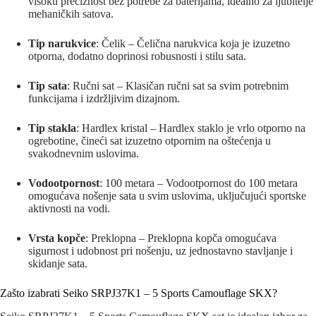
visoku preciznost bez potrebe za baterijama, idealno za ljubitelje
mehaničkih satova.
Tip narukvice
: Čelik – Čelična narukvica koja je izuzetno
otporna, dodatno doprinosi robusnosti i stilu sata.
Tip sata
: Ručni sat – Klasičan ručni sat sa svim potrebnim
funkcijama i izdržljivim dizajnom.
Tip stakla
: Hardlex kristal – Hardlex staklo je vrlo otporno na
ogrebotine, čineći sat izuzetno otpornim na oštećenja u
svakodnevnim uslovima.
Vodootpornost
: 100 metara – Vodootpornost do 100 metara
omogućava nošenje sata u svim uslovima, uključujući sportske
aktivnosti na vodi.
Vrsta kopče
: Preklopna – Preklopna kopča omogućava
sigurnost i udobnost pri nošenju, uz jednostavno stavljanje i
skidanje sata.
Zašto izabrati Seiko SRPJ37K1 – 5 Sports Camouflage SKX?