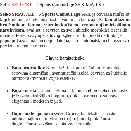
Seiko
SRPJ37K1
– 5 Sports Camouflage SKX Muški Sat
Seiko SRPJ37K1 – 5 Sports Camouflage SKX
je odvažan muški sat
koji kombinuje funkcionalnost i avanturistički dizajn. Sa
kamuflažnim
brojčanikom
,
tamno srebrnim kućištem
i
crnom najlon tekstilnom
narukvicom
, ovaj sat je savršen za sve ljubitelje sportskih i terenskih
modela. Pored svog upečatljivog izgleda, nudi i praktične funkcije
poput prikaza dana u nedelji i datuma, kao i automatski mehanizam za
precizno merenje vremena.
Glavne karakteristike:
Boja brojčanika
: Kamuflažni – Kamuflažni brojčanik daje
satovima dinamičan i avanturistički izgled, savršen za ljubitelje
outdoor aktivnosti i vojne estetike.
Boja kućišta
: Tamno srebrna – Tamno srebrno čelično kućište
je izuzetno izdržljivo i otporno, dok istovremeno zadržava
elegantan i moderan izgled.
Boja i materijal narukvice
: Crni najlon tekstil – Čvrsta i
udobna najlon narukvica u crnoj boji nudi praktičnost i
dugovječnost, savršena za aktivne korisnike.