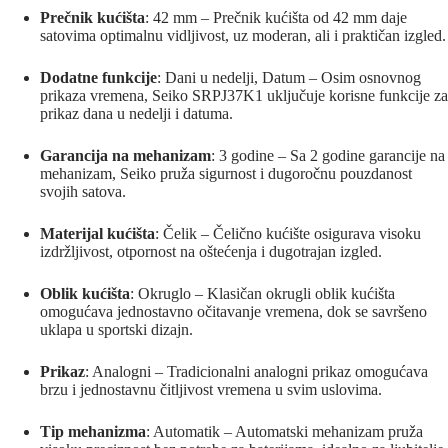
Prečnik kućišta
: 42 mm – Prečnik kućišta od 42 mm daje
satovima optimalnu vidljivost, uz moderan, ali i praktičan izgled.
Dodatne funkcije
: Dani u nedelji, Datum – Osim osnovnog
prikaza vremena, Seiko SRPJ37K1 uključuje korisne funkcije za
prikaz dana u nedelji i datuma.
Garancija na mehanizam
: 3 godine – Sa 2 godine garancije na
mehanizam, Seiko pruža sigurnost i dugoročnu pouzdanost
svojih satova.
Materijal kućišta
: Čelik – Čelično kućište osigurava visoku
izdržljivost, otpornost na oštećenja i dugotrajan izgled.
Oblik kućišta
: Okruglo – Klasičan okrugli oblik kućišta
omogućava jednostavno očitavanje vremena, dok se savršeno
uklapa u sportski dizajn.
Prikaz
: Analogni – Tradicionalni analogni prikaz omogućava
brzu i jednostavnu čitljivost vremena u svim uslovima.
Tip mehanizma
: Automatik – Automatski mehanizam pruža