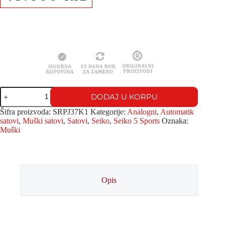
DODAJ U KORPU
Šifra proizvoda:
SRPJ37K1
Kategorije:
Analogni
,
Automatik
satovi
,
Muški satovi
,
Satovi
,
Seiko
,
Seiko 5 Sports
Oznaka:
Muški
Opis