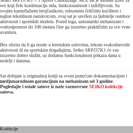
Seiko SRPJ37K1 – 5 Sports Camouflage SKX sat je idealan izbor za
sve koji žele kombinaciju stila, funkcionalnosti i izdržljivosti. Sa
svojim kamuflažnim brojčanikom, robustnim čeličnim kućištem i
najlon tekstilnom narukvicom, ovaj sat je savršen za ljubitelje outdoor
aktivnosti i sportskih modela. Pored toga, automatski mehanizam i
vodootpornost do 100 metara čine ga izuzetno praktičnim za sve vrste
avantura.
Bez obzira da li ga nosite u terenskim uslovima, tokom svakodnevnih
aktivnosti ili na sportskim događajima, Seiko SRPJ37K1 će vas
izuzetno dobro služiti, uz dodatnu funkcionalnost prikaza dana u
nedelji i datuma.
Sat dobijate u originalnoj kutiji sa svom pratećom dokumentacijom i
medjunarodnom garancijom na mehanizam od 3 godine
.
Pogledajte i ostale satove iz naše raznovrsne
SEIKO kolekcije
satova.
Kolekcije