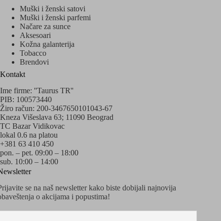
Muški i ženski satovi
Muški i ženski parfemi
Načare za sunce
Aksesoari
Kožna galanterija
Tobacco
Brendovi
Kontakt
Ime firme: ''Taurus TR''
PIB: 100573440
Žiro račun: 200-3467650101043-67
Kneza Višeslava 63; 11090 Beograd
TC Bazar Vidikovac
lokal 0.6 na platou
+381 63 410 450
pon. – pet. 09:00 – 18:00
sub. 10:00 – 14:00
Newsletter
Prijavite se na naš newsletter kako biste dobijali najnovija
obaveštenja o akcijama i popustima!