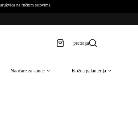
na ručnim satovima
pretraga
Naočare za sunce
Kožna galanterija
B