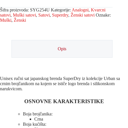
Šifra proizvoda:
SYG254U
Kategorije:
Analogni
,
Kvarcni
satovi
,
Muški satovi
,
Satovi
,
Superdry
,
Ženski satovi
Oznake:
Muški
,
Ženski
Opis
Unisex ručni sat japanskog brenda SuperDry iz kolekcije Urban sa
crnim brojčanikom na kojem se ističe logo brenda i silikonskom
narukvicom.
OSNOVNE KARAKTERISTIKE
Boja brojčanika:
Crna
Boja kućišta: