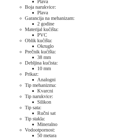
Plava
Boja narukvice:
Plava
Garancija na mehanizam:
2 godine
Materijal kućišta:
PVC
Oblik kućišta:
Okruglo
Prečnik kućišta:
38 mm
Debljina kućista:
10 mm
Prikaz:
Analogni
Tip mehanizma:
Kvarcni
Tip narukvice:
Silikon
Tip sata:
Ručni sat
Tip stakla:
Mineralno
Vodootpornost:
50 metara