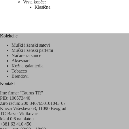
Vrsta kopče:
Klasična
Kolekcije
Muški i ženski satovi
Muški i ženski parfemi
Načare za sunce
Aksesoari
Kožna galanterija
Tobacco
Brendovi
Kontakt
Ime firme: ''Taurus TR''
PIB: 100573440
Žiro račun: 200-3467650101043-67
Kneza Višeslava 63; 11090 Beograd
TC Bazar Vidikovac
lokal 0.6 na platou
+381 63 410 450