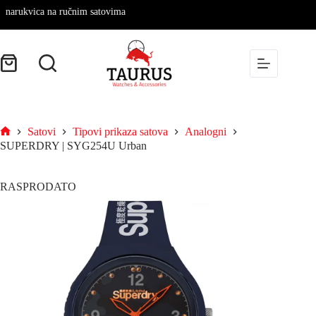
arukvica na ručnim satovima
Satovi
Tipovi prikaza satova
Analogni
SUPERDRY | SYG254U Urban
RASPRODATO