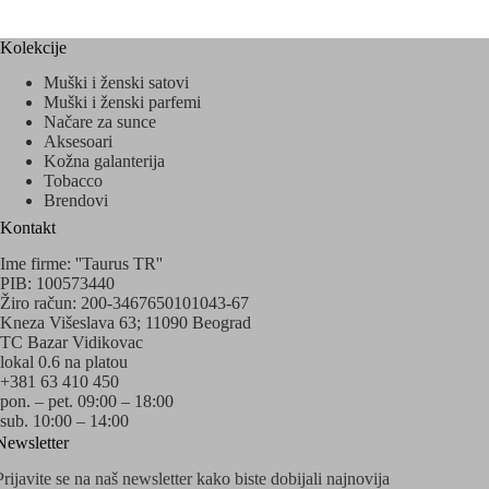
Kolekcije
Muški i ženski satovi
Muški i ženski parfemi
Načare za sunce
Aksesoari
Kožna galanterija
Tobacco
Brendovi
Kontakt
Ime firme: ''Taurus TR''
PIB: 100573440
Žiro račun: 200-3467650101043-67
Kneza Višeslava 63; 11090 Beograd
TC Bazar Vidikovac
lokal 0.6 na platou
+381 63 410 450
pon. – pet. 09:00 – 18:00
sub. 10:00 – 14:00
Newsletter
Prijavite se na naš newsletter kako biste dobijali najnovija