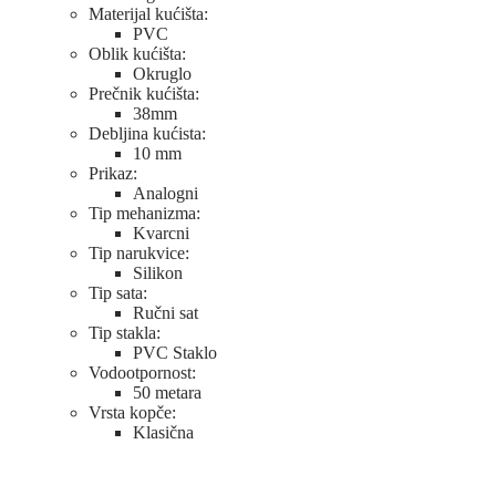
Materijal kućišta:
PVC
Oblik kućišta:
Okruglo
Prečnik kućišta:
38mm
Debljina kućista:
10 mm
Prikaz:
Analogni
Tip mehanizma:
Kvarcni
Tip narukvice:
Silikon
Tip sata:
Ručni sat
Tip stakla:
PVC Staklo
Vodootpornost:
50 metara
Vrsta kopče:
Klasična