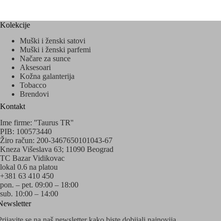
Kolekcije
Muški i ženski satovi
Muški i ženski parfemi
Načare za sunce
Aksesoari
Kožna galanterija
Tobacco
Brendovi
Kontakt
Ime firme: ''Taurus TR''
PIB: 100573440
Žiro račun: 200-3467650101043-67
Kneza Višeslava 63; 11090 Beograd
TC Bazar Vidikovac
lokal 0.6 na platou
+381 63 410 450
pon. – pet. 09:00 – 18:00
sub. 10:00 – 14:00
Newsletter
Prijavite se na naš newsletter kako biste dobijali najnovija