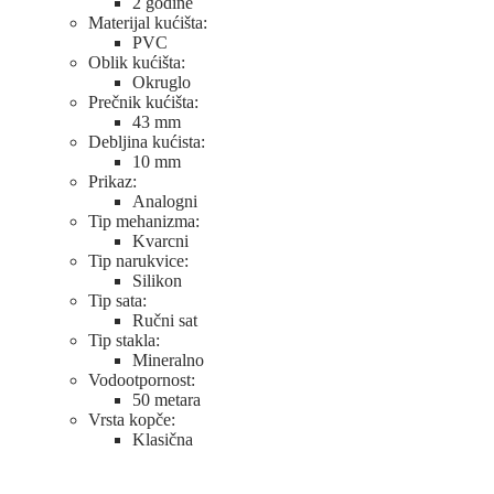
2 godine
Materijal kućišta:
PVC
Oblik kućišta:
Okruglo
Prečnik kućišta:
43 mm
Debljina kućista:
10 mm
Prikaz:
Analogni
Tip mehanizma:
Kvarcni
Tip narukvice:
Silikon
Tip sata:
Ručni sat
Tip stakla:
Mineralno
Vodootpornost:
50 metara
Vrsta kopče:
Klasična