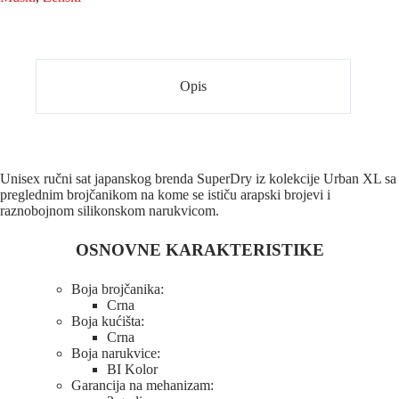
Opis
Unisex ručni sat japanskog brenda SuperDry iz kolekcije Urban XL sa
preglednim brojčanikom na kome se ističu arapski brojevi i
raznobojnom silikonskom narukvicom.
OSNOVNE KARAKTERISTIKE
Boja brojčanika:
Crna
Boja kućišta:
Crna
Boja narukvice:
BI Kolor
Garancija na mehanizam: