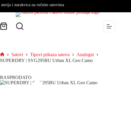
rija i narukvica na ručnim satovima
Satovi
Tipovi prikaza satova
Analogni
SUPERDRY | SYG295BU Urban XL Geo Camo
RASPRODATO