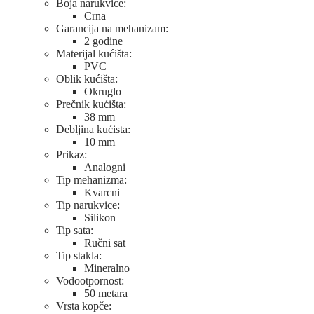
Boja narukvice:
Crna
Garancija na mehanizam:
2 godine
Materijal kućišta:
PVC
Oblik kućišta:
Okruglo
Prečnik kućišta:
38 mm
Debljina kućista:
10 mm
Prikaz:
Analogni
Tip mehanizma:
Kvarcni
Tip narukvice:
Silikon
Tip sata:
Ručni sat
Tip stakla:
Mineralno
Vodootpornost:
50 metara
Vrsta kopče: