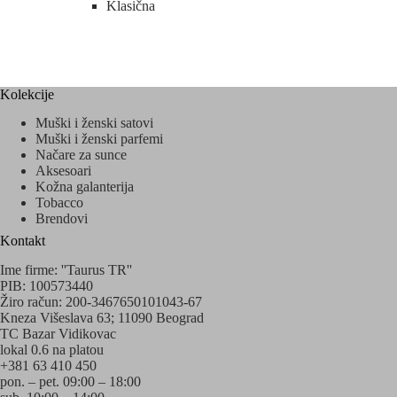
Klasična
Kolekcije
Muški i ženski satovi
Muški i ženski parfemi
Načare za sunce
Aksesoari
Kožna galanterija
Tobacco
Brendovi
Kontakt
Ime firme: ''Taurus TR''
PIB: 100573440
Žiro račun: 200-3467650101043-67
Kneza Višeslava 63; 11090 Beograd
TC Bazar Vidikovac
lokal 0.6 na platou
+381 63 410 450
pon. – pet. 09:00 – 18:00