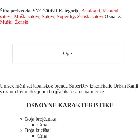
Šifra proizvoda:
SYG300BR
Kategorije:
Analogni
,
Kvarcni
satovi
,
Muški satovi
,
Satovi
,
Superdry
,
Ženski satovi
Oznake:
Muški
,
Ženski
Opis
Unisex ručni sat japanskog brenda SuperDry iz kolekcije Urban Kanji
sa zanimljivim dizajnom brojčanika i same narukvice.
OSNOVNE KARAKTERISTIKE
Boja brojčanika:
Crna
Boja kućišta:
Crna