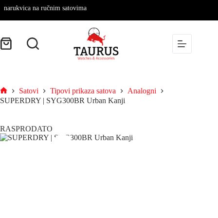
narukvica na ručnim satovima
Satovi
Tipovi prikaza satova
Analogni
SUPERDRY | SYG300BR Urban Kanji
RASPRODATO