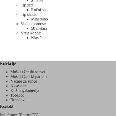
Silikon
Tip sata:
Ručni sat
Tip stakla:
Mineralno
Vodootpornost:
50 metara
Vrsta kopče:
Klasična
Kolekcije
Muški i ženski satovi
Muški i ženski parfemi
Načare za sunce
Aksesoari
Kožna galanterija
Tobacco
Brendovi
Kontakt
Ime firme: ''Taurus TR''