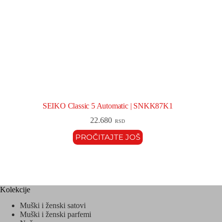
SEIKO Classic 5 Automatic | SNKK87K1
22.680
RSD
PROČITAJTE JOŠ
Kolekcije
Muški i ženski satovi
Muški i ženski parfemi