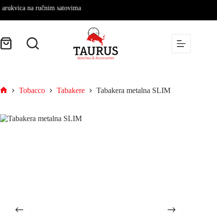
rukvica na ručnim satovima
Tobacco
Tabakere
Tabakera metalna SLIM