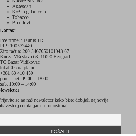
Načare za sunce
Aksesoari
Kožna galanterija
Tobacco
Brendovi
Kontakt
Ime firme: ''Taurus TR''
PIB: 100573440
Žiro račun: 200-3467650101043-67
Kneza Višeslava 63; 11090 Beograd
TC Bazar Vidikovac
lokal 0.6 na platou
+381 63 410 450
pon. – pet. 09:00 – 18:00
sub. 10:00 – 14:00
Newsletter
Prijavite se na naš newsletter kako biste dobijali najnovija
obaveštenja o akcijama i popustima!