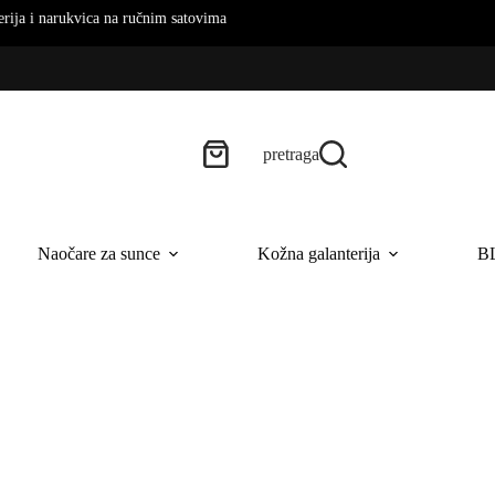
rukvica na ručnim satovima
pretraga
Naočare za sunce
Kožna galanterija
B