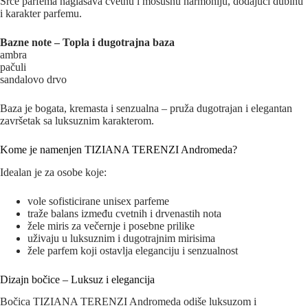
Srce parfema naglašava cvetnu i mošusnu harmoniju, dodajući dubinu
i karakter parfemu.
Bazne note – Topla i dugotrajna baza
ambra
pačuli
sandalovo drvo
Baza je bogata, kremasta i senzualna – pruža dugotrajan i elegantan
završetak sa luksuznim karakterom.
Kome je namenjen TIZIANA TERENZI Andromeda?
Idealan je za osobe koje:
vole sofisticirane unisex parfeme
traže balans između cvetnih i drvenastih nota
žele miris za večernje i posebne prilike
uživaju u luksuznim i dugotrajnim mirisima
žele parfem koji ostavlja eleganciju i senzualnost
Dizajn bočice – Luksuz i elegancija
Bočica TIZIANA TERENZI Andromeda odiše luksuzom i