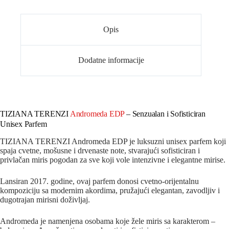
Opis
Dodatne informacije
TIZIANA TERENZI
Andromeda EDP
– Senzualan i Sofisticiran
Unisex Parfem
TIZIANA TERENZI Andromeda EDP je luksuzni unisex parfem koji
spaja cvetne, mošusne i drvenaste note, stvarajući sofisticiran i
privlačan miris pogodan za sve koji vole intenzivne i elegantne mirise.
Lansiran 2017. godine, ovaj parfem donosi cvetno-orijentalnu
kompoziciju sa modernim akordima, pružajući elegantan, zavodljiv i
dugotrajan mirisni doživljaj.
Andromeda je namenjena osobama koje žele miris sa karakterom –