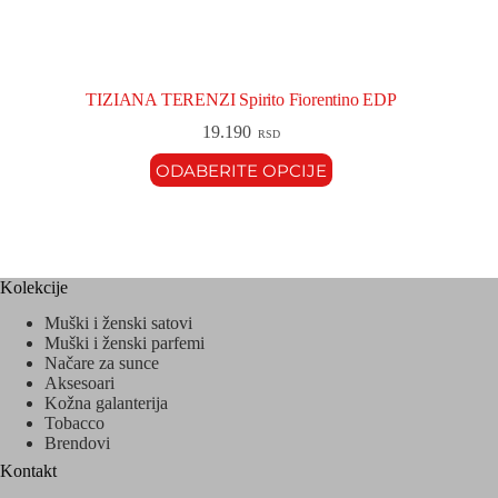
TIZIANA TERENZI Spirito Fiorentino EDP
19.190
RSD
ODABERITE OPCIJE
Kolekcije
Muški i ženski satovi
Muški i ženski parfemi
Načare za sunce
Aksesoari
Kožna galanterija
Tobacco
Brendovi
Kontakt