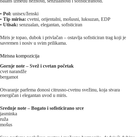
balans između nežnosti, senzualnosti i sofisticiranosti.
•
Pol:
unisex/ženski
•
Tip mirisa:
cvetni, orijentalni, mošusni, luksuzan, EDP
•
Utisak:
senzualan, elegantan, sofisticiran
Miris je topao, dubok i privlačan – ostavlja sofisticiran trag koji je
savremen i nosiv u svim prilikama.
Mirisna kompozicija
Gornje note – Svež i cvetan početak
cvet narandže
bergamot
Otvaranje parfema donosi citrusno-cvetnu svežinu, koja stvara
energičan i elegantan uvod u miris.
Srednje note – Bogato i sofisticirano srce
jasminka
ruža
mošus