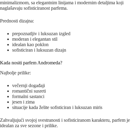
minimalizmom, sa elegantnim linijama i modernim detaljima koji
naglašavaju sofisticiranost parfema.
Prednosti dizajna:
prepoznatljiv i luksuzan izgled
moderan i elegantan stil
idealan kao poklon
sofisticiran i luksuzan dizajn
Kada nositi parfem Andromeda?
Najbolje prilike:
večernji događaji
romantični susreti
formalni sastanci
jesen i zima
situacije kada želite sofisticiran i luksuzan miris
Zahvaljujući svojoj svestranosti i sofisticiranom karakteru, parfem je
idealan za sve sezone i prilike.