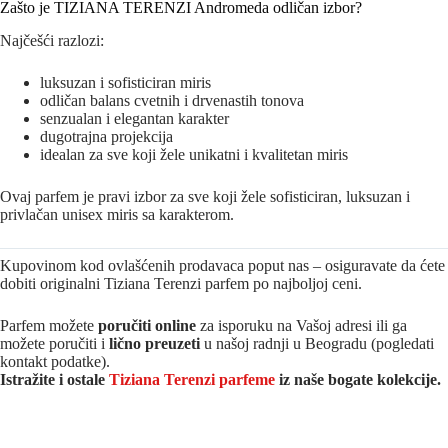
Zašto je TIZIANA TERENZI Andromeda odličan izbor?
Najčešći razlozi:
luksuzan i sofisticiran miris
odličan balans cvetnih i drvenastih tonova
senzualan i elegantan karakter
dugotrajna projekcija
idealan za sve koji žele unikatni i kvalitetan miris
Ovaj parfem je pravi izbor za sve koji žele sofisticiran, luksuzan i
privlačan unisex miris sa karakterom.
Kupovinom kod ovlašćenih prodavaca poput nas – osiguravate da ćete
dobiti originalni Tiziana Terenzi parfem po najboljoj ceni.
Parfem možete
poručiti online
za isporuku na Vašoj adresi ili ga
možete poručiti i
lično preuzeti
u našoj radnji u Beogradu (pogledati
kontakt podatke).
Istražite i ostale
Tiziana Terenzi parfeme
iz naše bogate kolekcije.