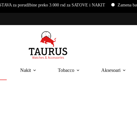
rudžbine preko 3.000 rsd za SATOVE i NAKIT
Zamena baterija i na
Nakit
Tobacco
Aksesoari