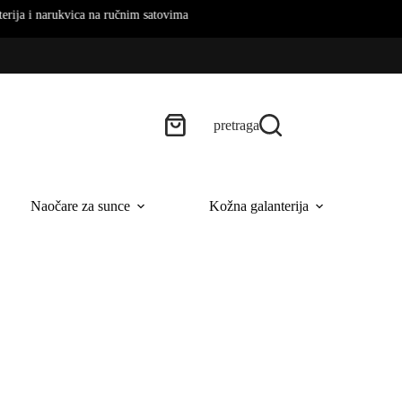
rukvica na ručnim satovima
pretraga
Naočare za sunce
Kožna galanterija
B