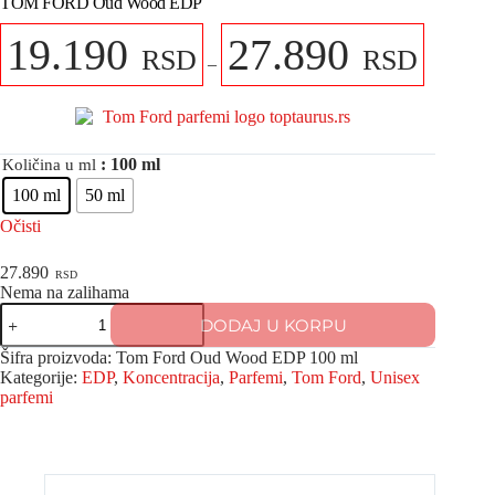
TOM FORD Oud Wood EDP
19.190
27.890
RSD
RSD
–
: 100 ml
Količina u ml
100 ml
50 ml
Očisti
27.890
RSD
Nema na zalihama
DODAJ U KORPU
Šifra proizvoda:
Tom Ford Oud Wood EDP 100 ml
Kategorije:
EDP
,
Koncentracija
,
Parfemi
,
Tom Ford
,
Unisex
parfemi