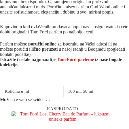
kupovinu i brzu isporuku. Garantujemo originalan proizvod i
autentičan luksuzni miris. Poručite unisex parfem Oud Wood online i
unesite sofisticiranost, eleganciju i dubinu u svoj mirisni potpis.
Kupovinom kod ovlašćenih prodavaca poput nas – osiguravate da ćete
dobiti originalni Tom Ford parfem po najboljoj ceni.
Parfem možete
poručiti online
za isporuku na Vašoj adresi ili ga
možete poručiti i
lično preuzeti
u našoj radnji u Beogradu (pogledati
kontakt podatke).
Istražite i ostale najpoznatije
Tom Ford parfeme
iz naše bogate
kolekcije.
Količina u ml
100 ml, 50 ml
Možda će vam se svideti …
RASPRODATO