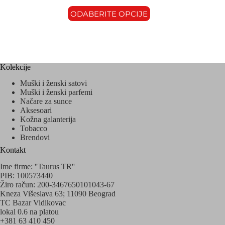
ODABERITE OPCIJE
Kolekcije
Muški i ženski satovi
Muški i ženski parfemi
Načare za sunce
Aksesoari
Kožna galanterija
Tobacco
Brendovi
Kontakt
Ime firme: ''Taurus TR''
PIB: 100573440
Žiro račun: 200-3467650101043-67
Kneza Višeslava 63; 11090 Beograd
TC Bazar Vidikovac
lokal 0.6 na platou
+381 63 410 450