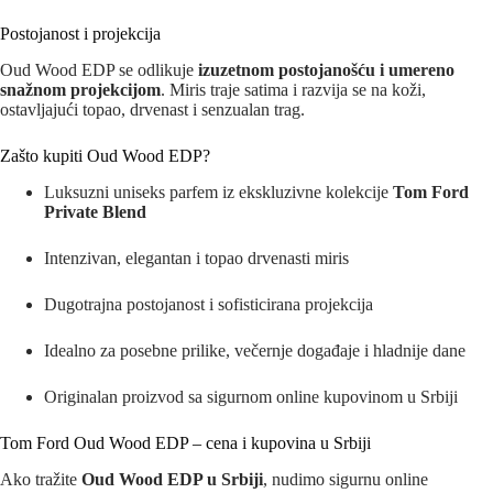
Postojanost i projekcija
Oud Wood EDP se odlikuje
izuzetnom postojanošću i umereno
snažnom projekcijom
. Miris traje satima i razvija se na koži,
ostavljajući topao, drvenast i senzualan trag.
Zašto kupiti Oud Wood EDP?
Luksuzni uniseks parfem iz ekskluzivne kolekcije
Tom Ford
Private Blend
Intenzivan, elegantan i topao drvenasti miris
Dugotrajna postojanost i sofisticirana projekcija
Idealno za posebne prilike, večernje događaje i hladnije dane
Originalan proizvod sa sigurnom online kupovinom u Srbiji
Tom Ford Oud Wood EDP – cena i kupovina u Srbiji
Ako tražite
Oud Wood EDP u Srbiji
, nudimo sigurnu online