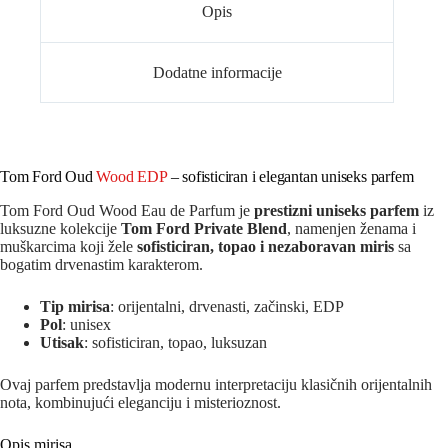
Opis
Dodatne informacije
Tom Ford Oud
Wood EDP
– sofisticiran i elegantan uniseks parfem
Tom Ford Oud Wood Eau de Parfum je
prestizni uniseks parfem
iz
luksuzne kolekcije
Tom Ford Private Blend
, namenjen ženama i
muškarcima koji žele
sofisticiran, topao i nezaboravan miris
sa
bogatim drvenastim karakterom.
Tip mirisa
: orijentalni, drvenasti, začinski, EDP
Pol
: unisex
Utisak
: sofisticiran, topao, luksuzan
Ovaj parfem predstavlja modernu interpretaciju klasičnih orijentalnih
nota, kombinujući eleganciju i misterioznost.
Opis mirisa