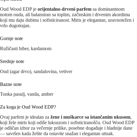
Oud Wood EDP je
orijentalno-drveni parfem
sa dominantnom
notom ouda, ali balansiran sa toplim, začinskim i drvenim akordima
koji mu daju dubinu i sofisticiranost. Miris je elegantan, uravnotežen i
vrlo dugotrajan.
Gornje note
Ružičasti biber, kardamom
Srednje note
Oud (agar drvo), sandalovina, vetiver
Bazne note
Tonka pasulj, vanila, amber
Za koga je Oud Wood EDP?
Ovaj parfem je idealan za
žene i muškarce sa istančanim ukusom
,
koji žele miris koji odiše luksuzom i sofisticiranošću. Oud Wood EDP
je odličan izbor za večernje prilike, posebne događaje i hladnije dane
— savršen kada želite da ostavite snažan i elegantan utisak.