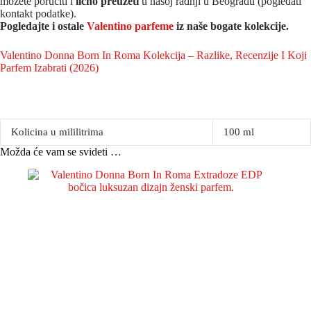
možete poručiti i
lično preuzeti
u našoj radnji u Beogradu (pogledati
kontakt podatke).
Pogledajte i ostale
Valentino parfeme
iz naše bogate kolekcije.
Valentino Donna Born In Roma Kolekcija – Razlike, Recenzije I Koji
Parfem Izabrati (2026)
Kolicina u mililitrima
100 ml
Možda će vam se svideti …