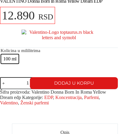
VALENTINO Donna Born In Roma Yellow Dream EDP
12.890
RSD
Kolicina u mililitrima
100 ml
DODAJ U KORPU
Šifra proizvoda:
Valentino Donna Born In Roma Yellow
Dream edp
Kategorije:
EDP
,
Koncentracija
,
Parfemi
,
Valentino
,
Ženski parfemi
Opis