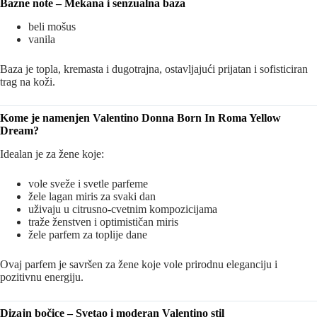
Bazne note – Mekana i senzualna baza
beli mošus
vanila
Baza je topla, kremasta i dugotrajna, ostavljajući prijatan i sofisticiran
trag na koži.
Kome je namenjen Valentino Donna Born In Roma Yellow
Dream?
Idealan je za žene koje:
vole sveže i svetle parfeme
žele lagan miris za svaki dan
uživaju u citrusno-cvetnim kompozicijama
traže ženstven i optimističan miris
žele parfem za toplije dane
Ovaj parfem je savršen za žene koje vole prirodnu eleganciju i
pozitivnu energiju.
Dizajn bočice – Svetao i moderan Valentino stil