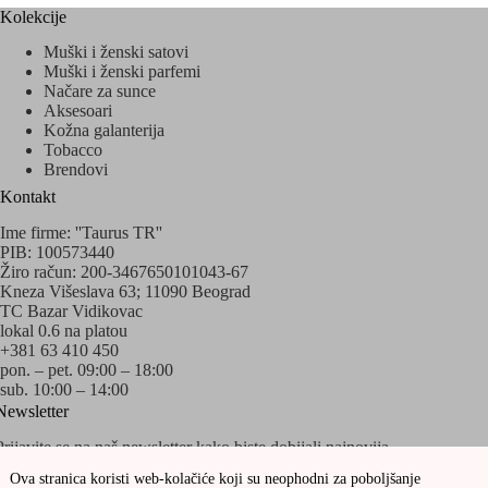
Kolekcije
Muški i ženski satovi
Muški i ženski parfemi
Načare za sunce
Aksesoari
Kožna galanterija
Tobacco
Brendovi
Kontakt
Ime firme: ''Taurus TR''
PIB: 100573440
Žiro račun: 200-3467650101043-67
Kneza Višeslava 63; 11090 Beograd
TC Bazar Vidikovac
lokal 0.6 na platou
+381 63 410 450
pon. – pet. 09:00 – 18:00
sub. 10:00 – 14:00
Newsletter
Prijavite se na naš newsletter kako biste dobijali najnovija
obaveštenja o akcijama i popustima!
Ova stranica koristi web-kolačiće koji su neophodni za poboljšanje