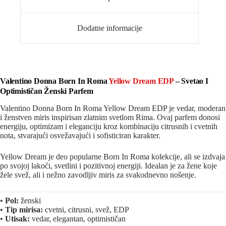
Dodatne informacije
Valentino Donna Born In Roma
Yellow Dream EDP
– Svetao I
Optimističan Ženski Parfem
Valentino Donna Born In Roma Yellow Dream EDP je vedar, moderan
i ženstven miris inspirisan zlatnim svetlom Rima. Ovaj parfem donosi
energiju, optimizam i eleganciju kroz kombinaciju citrusnih i cvetnih
nota, stvarajući osvežavajući i sofisticiran karakter.
Yellow Dream je deo popularne Born In Roma kolekcije, ali se izdvaja
po svojoj lakoći, svetlini i pozitivnoj energiji. Idealan je za žene koje
žele svež, ali i nežno zavodljiv miris za svakodnevno nošenje.
•
Pol:
ženski
•
Tip mirisa:
cvetni, citrusni, svež, EDP
•
Utisak:
vedar, elegantan, optimističan