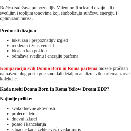
Bočica zadržava prepoznatljiv Valentino Rockstud dizajn, ali u
svetlijim i toplijim tonovima koji simbolizuju sunčevu energiju i
optimizam mirisa.
Prednosti dizajna:
luksuzan i prepoznatljiv izgled
moderan i ženstven stil
idealan kao poklon
odražava svetlinu i energiju parfema
Komparaciju svih Donna Born in Roma parfema
možete pročitati
na našem blog postu gde smo dali detaljnu analizu svih parfema iz ove
kolekcije.
Kada nositi Donna Born In Roma Yellow Dream EDP?
Najbolje prilike:
svakodnevne aktivnosti
proleće i leto
dnevni izlasci
posao i kancelarija
situacije kada želite svež i vedar miris