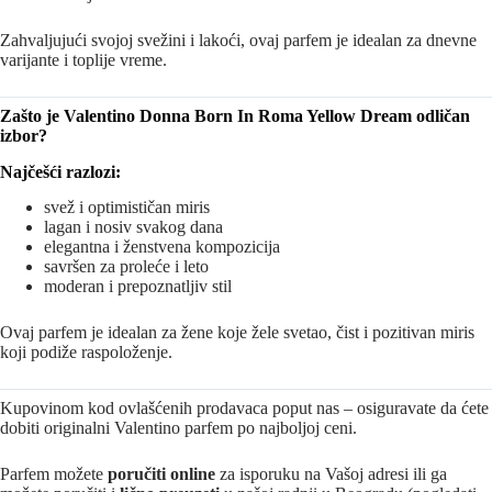
Zahvaljujući svojoj svežini i lakoći, ovaj parfem je idealan za dnevne
varijante i toplije vreme.
Zašto je Valentino Donna Born In Roma Yellow Dream odličan
izbor?
Najčešći razlozi:
svež i optimističan miris
lagan i nosiv svakog dana
elegantna i ženstvena kompozicija
savršen za proleće i leto
moderan i prepoznatljiv stil
Ovaj parfem je idealan za žene koje žele svetao, čist i pozitivan miris
koji podiže raspoloženje.
Kupovinom kod ovlašćenih prodavaca poput nas – osiguravate da ćete
dobiti originalni Valentino parfem po najboljoj ceni.
Parfem možete
poručiti online
za isporuku na Vašoj adresi ili ga