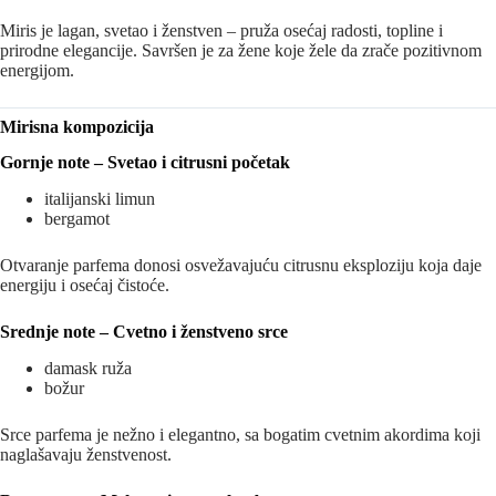
Miris je lagan, svetao i ženstven – pruža osećaj radosti, topline i
prirodne elegancije. Savršen je za žene koje žele da zrače pozitivnom
energijom.
Mirisna kompozicija
Gornje note – Svetao i citrusni početak
italijanski limun
bergamot
Otvaranje parfema donosi osvežavajuću citrusnu eksploziju koja daje
energiju i osećaj čistoće.
Srednje note – Cvetno i ženstveno srce
damask ruža
božur
Srce parfema je nežno i elegantno, sa bogatim cvetnim akordima koji
naglašavaju ženstvenost.