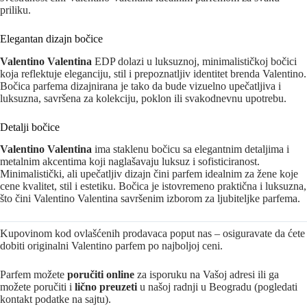
priliku.
Elegantan dizajn bočice
Valentino Valentina
EDP dolazi u luksuznoj, minimalističkoj bočici
koja reflektuje eleganciju, stil i prepoznatljiv identitet brenda Valentino.
Bočica parfema dizajnirana je tako da bude vizuelno upečatljiva i
luksuzna, savršena za kolekciju, poklon ili svakodnevnu upotrebu.
Detalji bočice
Valentino Valentina
ima staklenu bočicu sa elegantnim detaljima i
metalnim akcentima koji naglašavaju luksuz i sofisticiranost.
Minimalistički, ali upečatljiv dizajn čini parfem idealnim za žene koje
cene kvalitet, stil i estetiku. Bočica je istovremeno praktična i luksuzna,
što čini Valentino Valentina savršenim izborom za ljubiteljke parfema.
Kupovinom kod ovlašćenih prodavaca poput nas – osiguravate da ćete
dobiti originalni Valentino parfem po najboljoj ceni.
Parfem možete
poručiti online
za isporuku na Vašoj adresi ili ga
možete poručiti i
lično preuzeti
u našoj radnji u Beogradu (pogledati
kontakt podatke na sajtu).