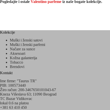
Pogledajte i ostale
Valentino parfeme
iz naše bogate kolekcije.
Kolekcije
Muški i ženski satovi
Muški i ženski parfemi
Načare za sunce
Aksesoari
Kožna galanterija
Tobacco
Brendovi
Kontakt
Ime firme: ''Taurus TR''
PIB: 100573440
Žiro račun: 200-3467650101043-67
Kneza Višeslava 63; 11090 Beograd
TC Bazar Vidikovac
lokal 0.6 na platou
+381 63 410 450