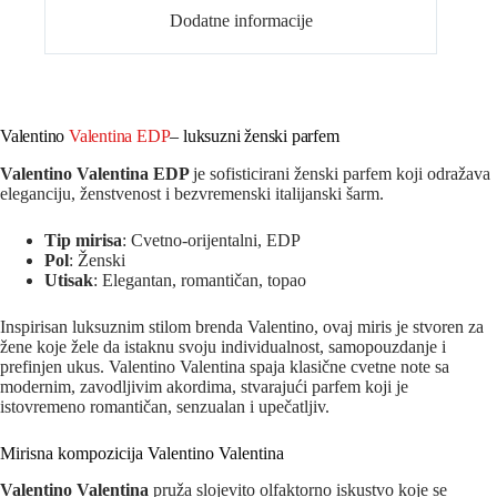
Dodatne informacije
Valentino
Valentina EDP
– luksuzni ženski parfem
Valentino Valentina EDP
je sofisticirani ženski parfem koji odražava
eleganciju, ženstvenost i bezvremenski italijanski šarm.
Tip mirisa
: Cvetno-orijentalni, EDP
Pol
: Ženski
Utisak
: Elegantan, romantičan, topao
Inspirisan luksuznim stilom brenda Valentino, ovaj miris je stvoren za
žene koje žele da istaknu svoju individualnost, samopouzdanje i
prefinjen ukus. Valentino Valentina spaja klasične cvetne note sa
modernim, zavodljivim akordima, stvarajući parfem koji je
istovremeno romantičan, senzualan i upečatljiv.
Mirisna kompozicija Valentino Valentina
Valentino Valentina
pruža slojevito olfaktorno iskustvo koje se