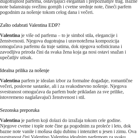
dugotrajnost parfema, ostavljajući elegantan i prepoznatljiv trag. Bazne
note balansiraju svežinu gornjih i cvetne srednje note, čineći parfem
pogodnim za nošenje tokom celog dana i večeri.
Zašto odabrati Valentina EDP?
Valentina
je više od parfema – to je simbol stila, elegancije i
ženstvenosti. Njegova dugotrajna i uravnotežena kompozicija
omogućava parfemu da traje satima, dok njegova sofisticirana i
zavodljiva priroda čini da svaka žena koja ga nosi ostavi snažan i
upečatljiv utisak.
Idealna prilika za nošenje
Valentina
parfem je idealan izbor za formalne događaje, romantične
večeri, poslovne sastanke, ali i za svakodnevno nošenje. Njegova
svestranost omogućava da parfem bude prikladan za sve prilike,
istovremeno naglašavajući ženstvenost i stil.
Sezonska preporuka
Valentina
je parfem koji dolazi do izražaja tokom cele godine.
Njegove cvetne i tople note čine ga pogodnim za proleće i leto, dok
bazne note vanile i mošusa daju dubinu i intenzitet u jesen i zimu. Ova
svestranost čini Valentino Valentina idealnim parfemom za svaku