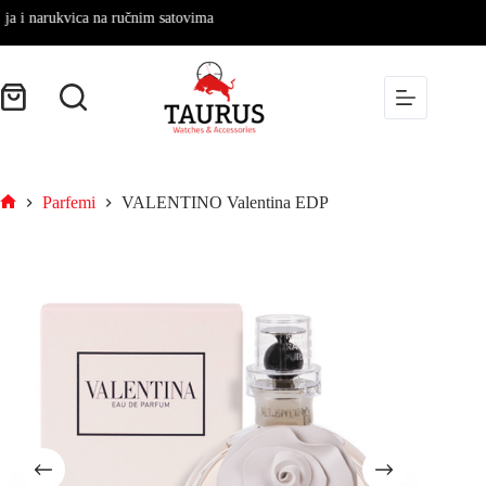
narukvica na ručnim satovima
Parfemi
VALENTINO Valentina EDP