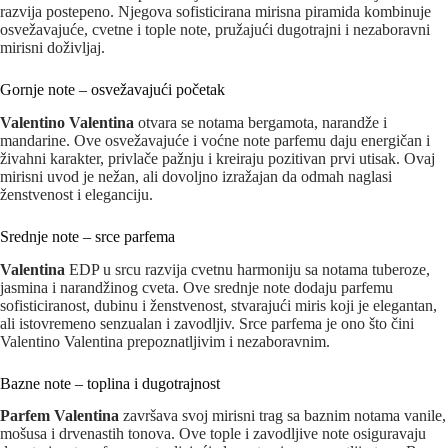
razvija postepeno. Njegova sofisticirana mirisna piramida kombinuje
osvežavajuće, cvetne i tople note, pružajući dugotrajni i nezaboravni
mirisni doživljaj.
Gornje note – osvežavajući početak
Valentino Valentina
otvara se notama bergamota, narandže i
mandarine. Ove osvežavajuće i voćne note parfemu daju energičan i
živahni karakter, privlače pažnju i kreiraju pozitivan prvi utisak. Ovaj
mirisni uvod je nežan, ali dovoljno izražajan da odmah naglasi
ženstvenost i eleganciju.
Srednje note – srce parfema
Valentina
EDP u srcu razvija cvetnu harmoniju sa notama tuberoze,
jasmina i narandžinog cveta. Ove srednje note dodaju parfemu
sofisticiranost, dubinu i ženstvenost, stvarajući miris koji je elegantan,
ali istovremeno senzualan i zavodljiv. Srce parfema je ono što čini
Valentino Valentina prepoznatljivim i nezaboravnim.
Bazne note – toplina i dugotrajnost
Parfem Valentina
završava svoj mirisni trag sa baznim notama vanile,
mošusa i drvenastih tonova. Ove tople i zavodljive note osiguravaju