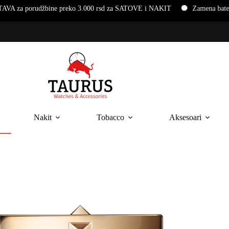
reko 3.000 rsd za SATOVE i NAKIT
Zamena baterija i narukvica na 
Nakit
Tobacco
Aksesoari