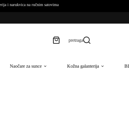
ukvica na ručnim satovima
pretraga
Naočare za sunce
Kožna galanterija
B