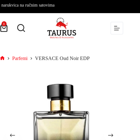
vica na ručnim satovima
1
Parfemi
VERSACE Oud Noir EDP