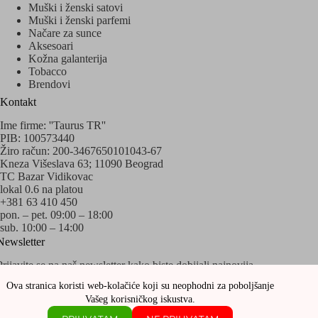
Muški i ženski satovi
Muški i ženski parfemi
Načare za sunce
Aksesoari
Kožna galanterija
Tobacco
Brendovi
Kontakt
Ime firme: ''Taurus TR''
PIB: 100573440
Žiro račun: 200-3467650101043-67
Kneza Višeslava 63; 11090 Beograd
TC Bazar Vidikovac
lokal 0.6 na platou
+381 63 410 450
pon. – pet. 09:00 – 18:00
sub. 10:00 – 14:00
Newsletter
Prijavite se na naš newsletter kako biste dobijali najnovija
obaveštenja o akcijama i popustima!
Ova stranica koristi web-kolačiće koji su neophodni za poboljšanje
Vašeg korisničkog iskustva.