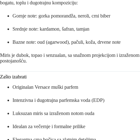
bogatu, toplu i dugotrajnu kompoziciju:
Gornje note: gorka pomorandža, neroli, crni biber
Srednje note: kardamon, šafran, tamjan
Bazne note: oud (agarwood), pačuli, koža, drvene note
Miris je dubok, topao i senzualan, sa snažnom projekcijom i izraženom
postojanošću.
Zašto izabrati
Originalan Versace muški parfem
Intenzivna i dugotrajna parfemska voda (EDP)
Luksuzan miris sa izraženom notom ouda
Idealan za večernje i formalne prilike
Elegantna crna bočica sa zlatnim detaljima