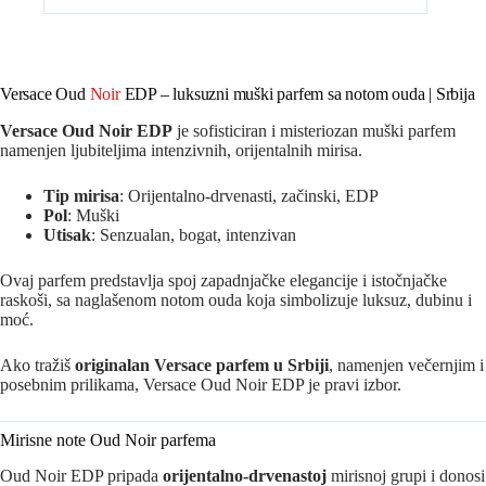
Versace Oud
Noir
EDP – luksuzni muški parfem sa notom ouda | Srbija
Versace Oud Noir EDP
je sofisticiran i misteriozan muški parfem
namenjen ljubiteljima intenzivnih, orijentalnih mirisa.
Tip mirisa
: Orijentalno-drvenasti, začinski, EDP
Pol
: Muški
Utisak
: Senzualan, bogat, intenzivan
Ovaj parfem predstavlja spoj zapadnjačke elegancije i istočnjačke
raskoši, sa naglašenom notom ouda koja simbolizuje luksuz, dubinu i
moć.
Ako tražiš
originalan Versace parfem u Srbiji
, namenjen večernjim i
posebnim prilikama, Versace Oud Noir EDP je pravi izbor.
Mirisne note Oud Noir parfema
Oud Noir EDP pripada
orijentalno-drvenastoj
mirisnoj grupi i donosi