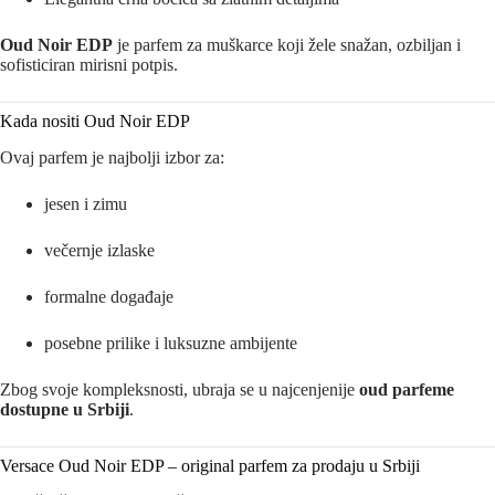
Oud Noir EDP
je parfem za muškarce koji žele snažan, ozbiljan i
sofisticiran mirisni potpis.
Kada nositi Oud Noir EDP
Ovaj parfem je najbolji izbor za:
jesen i zimu
večernje izlaske
formalne događaje
posebne prilike i luksuzne ambijente
Zbog svoje kompleksnosti, ubraja se u najcenjenije
oud parfeme
dostupne u Srbiji
.
Versace Oud Noir EDP – original parfem za prodaju u Srbiji