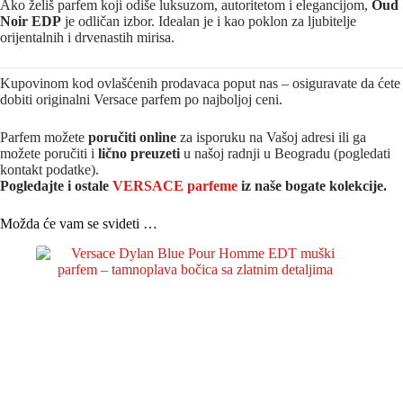
Ako želiš parfem koji odiše luksuzom, autoritetom i elegancijom,
Oud
Noir EDP
je odličan izbor. Idealan je i kao poklon za ljubitelje
orijentalnih i drvenastih mirisa.
Kupovinom kod ovlašćenih prodavaca poput nas – osiguravate da ćete
dobiti originalni Versace parfem po najboljoj ceni.
Parfem možete
poručiti online
za isporuku na Vašoj adresi ili ga
možete poručiti i
lično preuzeti
u našoj radnji u Beogradu (pogledati
kontakt podatke).
Pogledajte i ostale
VERSACE parfeme
iz naše bogate kolekcije.
Možda će vam se svideti …